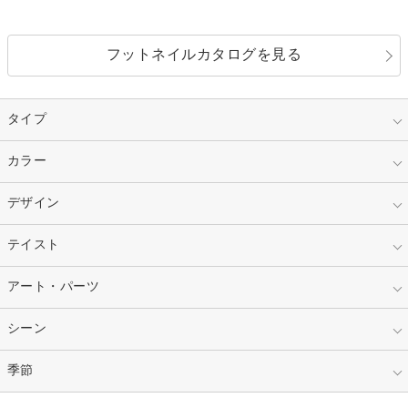
フットネイルカタログを見る
タイプ
指定なし
カラー
ジェル
スカルプ
マニキュア
指定なし
デザイン
ピンク
ネイルチップ
ベージュ
ホワイト
指定なし
テイスト
フレンチ
レッド
ブルー
その他フレンチ
マーブル
指定なし
アート・パーツ
ゴージャス
パープル
オレンジ
カラーグラデーション
ラメグラデーション
シンプル
ガーリー
指定なし
シーン
ストーン
イエロー
ゴールド
ハート
リボン
カジュアル
押し花
ホログラム
指定なし
季節
和装
シルバー
グリーン
レース
ドット
パール
メタルパーツ
オフィス
パーティ