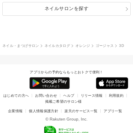
指定なし
春
ネイルサロンを探す
ブラック
ブラウン
ボーダー
アニマル
エアブラシ
3D
ブライダル
夏
秋
グレー
クリア
フラワー
プッチ
ネイルシール
その他(アート・パーツ)
冬
カラフル
ワンカラー
ピーコック
ネイル・まつげサロン
ネイルカタログ
オレンジ
ゴージャス
3D
タイダイ
ツイード
マット
手書き
アプリからの予約ならもっとおトクで便利！
チェック
その他(デザイン)
はじめての方へ
お問い合わせ
ヘルプ
リリース情報
利用規約
掲載ご希望のサロン様
企業情報
個人情報保護方針
楽天のサービス一覧
アプリ一覧
© Rakuten Group, Inc.