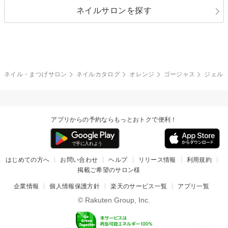
ネイルサロンを探す
ブラック
ブラウン
ボーダー
アニマル
エアブラシ
3D
ブライダル
夏
秋
グレー
クリア
フラワー
プッチ
ネイルシール
その他(アート・パーツ)
冬
カラフル
ワンカラー
ピーコック
ネイル・まつげサロン
ネイルカタログ
オレンジ
ゴージャス
ジェル
タイダイ
ツイード
マット
手書き
アプリからの予約ならもっとおトクで便利！
チェック
その他(デザイン)
はじめての方へ
お問い合わせ
ヘルプ
リリース情報
利用規約
掲載ご希望のサロン様
企業情報
個人情報保護方針
楽天のサービス一覧
アプリ一覧
© Rakuten Group, Inc.