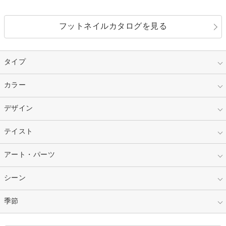
フットネイルカタログを見る
タイプ
指定なし
カラー
ジェル
スカルプ
マニキュア
指定なし
デザイン
ピンク
ネイルチップ
ベージュ
ホワイト
指定なし
テイスト
フレンチ
レッド
ブルー
その他フレンチ
マーブル
指定なし
アート・パーツ
ゴージャス
パープル
オレンジ
カラーグラデーション
ラメグラデーション
シンプル
ガーリー
指定なし
シーン
ストーン
イエロー
ゴールド
ハート
リボン
カジュアル
押し花
ホログラム
指定なし
季節
和装
シルバー
グリーン
レース
ドット
パール
メタルパーツ
オフィス
パーティ
指定なし
春