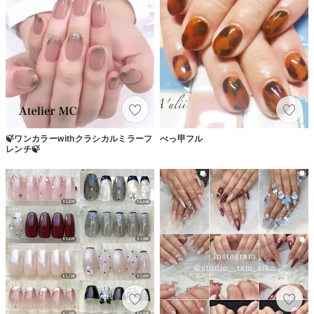
🍃ワンカラーwithクラシカルミラーフ
べっ甲フル
レンチ🍃