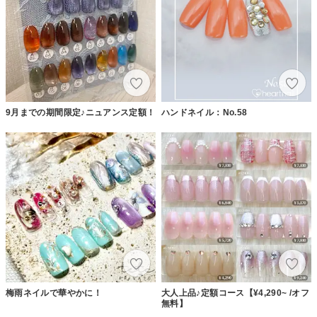
9月までの期間限定♪ニュアンス定額！
ハンドネイル：No.58
梅雨ネイルで華やかに！
大人上品♪定額コース【¥4,290~ /オフ
無料】