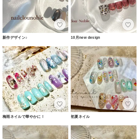
新作デザイン♪
10月new design
梅雨ネイルで華やかに！
初夏ネイル