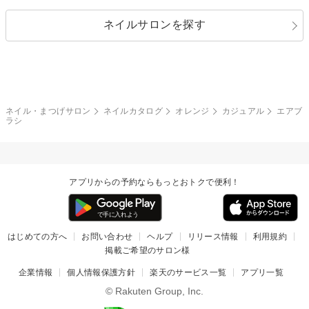
パール
メタルパーツ
オフィス
パーティ
指定なし
春
ネイルサロンを探す
ブラック
ブラウン
ボーダー
アニマル
エアブラシ
3D
ブライダル
夏
秋
グレー
クリア
フラワー
プッチ
ネイルシール
その他(アート・パーツ)
冬
カラフル
ワンカラー
ピーコック
ネイル・まつげサロン
ネイルカタログ
オレンジ
カジュアル
エアブ
タイダイ
ツイード
ラシ
マット
手書き
チェック
その他(デザイン)
アプリからの予約ならもっとおトクで便利！
はじめての方へ
お問い合わせ
ヘルプ
リリース情報
利用規約
掲載ご希望のサロン様
企業情報
個人情報保護方針
楽天のサービス一覧
アプリ一覧
© Rakuten Group, Inc.