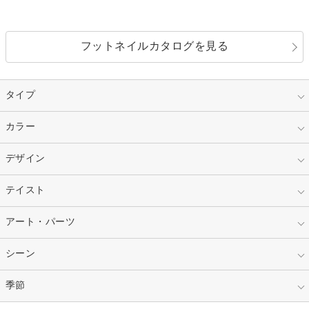
フットネイルカタログを見る
タイプ
指定なし
カラー
ジェル
スカルプ
マニキュア
指定なし
デザイン
ピンク
ネイルチップ
ベージュ
ホワイト
指定なし
テイスト
フレンチ
レッド
ブルー
その他フレンチ
マーブル
指定なし
アート・パーツ
ゴージャス
パープル
オレンジ
カラーグラデーション
ラメグラデーション
シンプル
ガーリー
指定なし
シーン
ストーン
イエロー
ゴールド
ハート
リボン
カジュアル
押し花
ホログラム
指定なし
季節
和装
シルバー
グリーン
レース
ドット