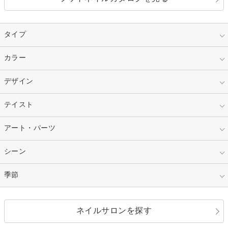
タイプ
指定なし
カラー
ジェル
スカルプ
マニキュア
指定なし
デザイン
ピンク
ネイルチップ
ベージュ
ホワイト
指定なし
テイスト
フレンチ
レッド
ブルー
その他フレンチ
マーブル
指定なし
アート・パーツ
ゴージャス
パープル
オレンジ
カラーグラデーション
ラメグラデーション
シンプル
ガーリー
指定なし
シーン
ストーン
イエロー
ゴールド
ハート
リボン
カジュアル
押し花
ホログラム
指定なし
季節
和装
シルバー
グリーン
レース
ドット
パール
メタルパーツ
オフィス
パーティ
指定なし
春
ネイルサロンを探す
ブラック
ブラウン
ボーダー
アニマル
エアブラシ
3D
ブライダル
夏
秋