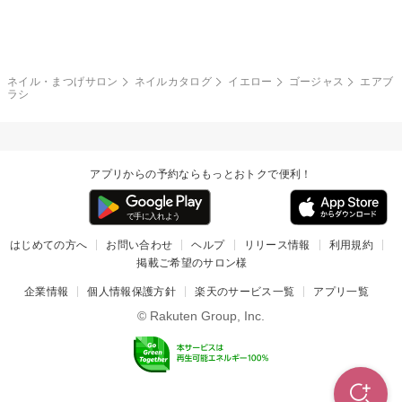
グレー
クリア
フラワー
プッチ
ネイルシール
その他(アート・パーツ)
冬
カラフル
ワンカラー
ピーコック
ネイル・まつげサロン
ネイルカタログ
イエロー
ゴージャス
エアブ
タイダイ
ツイード
ラシ
マット
手書き
チェック
その他(デザイン)
アプリからの予約ならもっとおトクで便利！
はじめての方へ
お問い合わせ
ヘルプ
リリース情報
利用規約
掲載ご希望のサロン様
企業情報
個人情報保護方針
楽天のサービス一覧
アプリ一覧
© Rakuten Group, Inc.