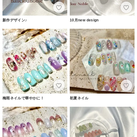
新作デザイン♪
10月new design
梅雨ネイルで華やかに！
初夏ネイル