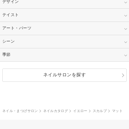
スカルプ
マニキュア
指定なし
デザイン
ピンク
ネイルチップ
ベージュ
ホワイト
指定なし
テイスト
フレンチ
レッド
ブルー
その他フレンチ
マーブル
指定なし
アート・パーツ
ゴージャス
パープル
オレンジ
カラーグラデーション
ラメグラデーション
シンプル
ガーリー
指定なし
シーン
ストーン
イエロー
ゴールド
ハート
リボン
カジュアル
押し花
ホログラム
指定なし
季節
和装
シルバー
グリーン
レース
ドット
パール
メタルパーツ
オフィス
パーティ
指定なし
春
ネイルサロンを探す
ブラック
ブラウン
ボーダー
アニマル
エアブラシ
3D
ブライダル
夏
秋
グレー
クリア
フラワー
プッチ
ネイルシール
その他(アート・パーツ)
冬
カラフル
ワンカラー
ピーコック
ネイル・まつげサロン
ネイルカタログ
イエロー
スカルプ
マット
タイダイ
ツイード
マット
手書き