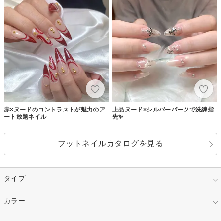
赤×ヌードのコントラストが魅力のア
上品ヌード×シルバーパーツで洗練指
ート放題ネイル
先✨
フットネイルカタログを見る
タイプ
指定なし
カラー
ジェル