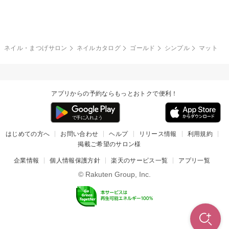
グレー
クリア
フラワー
プッチ
ネイルシール
その他(アート・パーツ)
冬
カラフル
ワンカラー
ピーコック
ネイル・まつげサロン
ネイルカタログ
ゴールド
シンプル
マット
タイダイ
ツイード
マット
手書き
アプリからの予約ならもっとおトクで便利！
チェック
その他(デザイン)
はじめての方へ
お問い合わせ
ヘルプ
リリース情報
利用規約
掲載ご希望のサロン様
企業情報
個人情報保護方針
楽天のサービス一覧
アプリ一覧
© Rakuten Group, Inc.