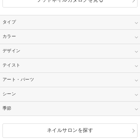
タイプ
指定なし
カラー
ジェル
スカルプ
マニキュア
指定なし
デザイン
ピンク
ネイルチップ
ベージュ
ホワイト
指定なし
テイスト
フレンチ
レッド
ブルー
その他フレンチ
マーブル
指定なし
アート・パーツ
ゴージャス
パープル
オレンジ
カラーグラデーション
ラメグラデーション
シンプル
ガーリー
指定なし
シーン
ストーン
イエロー
ゴールド
ハート
リボン
カジュアル
押し花
ホログラム
指定なし
季節
和装
シルバー
グリーン
レース
ドット
パール
メタルパーツ
オフィス
パーティ
指定なし
春
ネイルサロンを探す
ブラック
ブラウン
ボーダー
アニマル
エアブラシ
3D
ブライダル
夏
秋