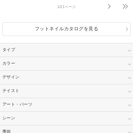
1/21ページ
フットネイルカタログを見る
タイプ
指定なし
カラー
ジェル
スカルプ
マニキュア
指定なし
デザイン
ピンク
ネイルチップ
ベージュ
ホワイト
指定なし
テイスト
フレンチ
レッド
ブルー
その他フレンチ
マーブル
指定なし
アート・パーツ
ゴージャス
パープル
オレンジ
カラーグラデーション
ラメグラデーション
シンプル
ガーリー
指定なし
シーン
ストーン
イエロー
ゴールド
ハート
リボン
カジュアル
押し花
ホログラム
指定なし
季節
和装