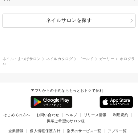
シルバー
グリーン
レース
ドット
パール
メタルパーツ
オフィス
パーティ
指定なし
春
ネイルサロンを探す
ブラック
ブラウン
ボーダー
アニマル
エアブラシ
3D
ブライダル
夏
秋
グレー
クリア
フラワー
プッチ
ネイルシール
その他(アート・パーツ)
冬
カラフル
ワンカラー
ピーコック
ネイル・まつげサロン
ネイルカタログ
ゴールド
ガーリー
ホログラ
タイダイ
ツイード
ム
マット
手書き
チェック
その他(デザイン)
アプリからの予約ならもっとおトクで便利！
はじめての方へ
お問い合わせ
ヘルプ
リリース情報
利用規約
掲載ご希望のサロン様
企業情報
個人情報保護方針
楽天のサービス一覧
アプリ一覧