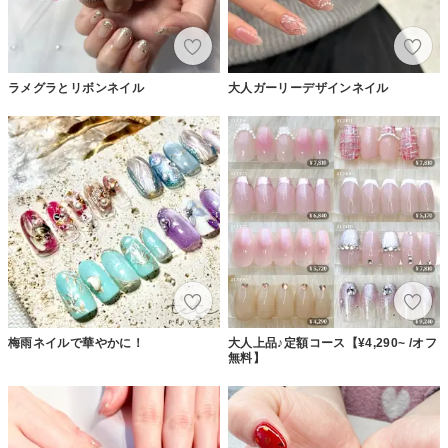
ラメグラとリボンネイル
大人ガーリーデザインネイル
梅雨ネイルで華やかに！
大人上品♪定額コース【¥4,290~ /オフ
無料】