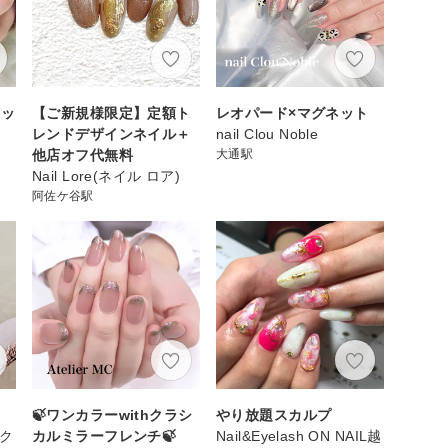
ネッ
【ご新規様限定】定額ト
レオパード×マグネット
レンドデザインネイル＋
nail Clou Noble
他店オフ代無料
大通駅
Nail Lore(ネイル ロア)
阿佐ケ谷駅
🍃ワンカラーwithクラシ
やり放題スカルプ
スク
カルミラーフレンチ🍃
Nail&Eyelash ON NAIL越