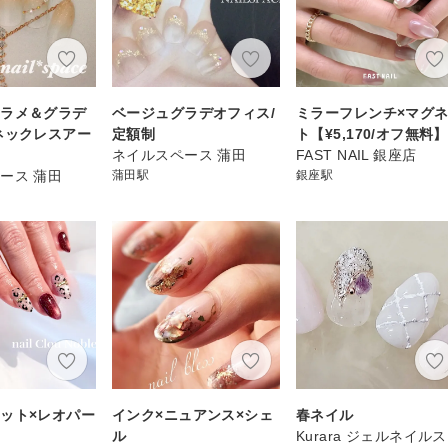
ンラメ＆グラデ
ベージュグラデオフィス/
ミラーフレンチ×マグ
ネックレスアー
定額制
ト【¥5,170/オフ無料】
ネイルスペース 蒲田
FAST NAIL 銀座店
ース 蒲田
蒲田駅
銀座駅
ット×レオパー
インク×ニュアンス×シェ
春ネイル
ル
Kurara ジェルネイル