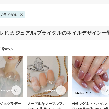
ブライダル
ルド/カジュアル/ブライダルのネイルデザイン一
件を表示
ージュグラデー
ノーブルなマーブルフレ
💿💿マグネットネイ
ンチ/上品/逆フレンチ
ワンカラー💿Type-B💿