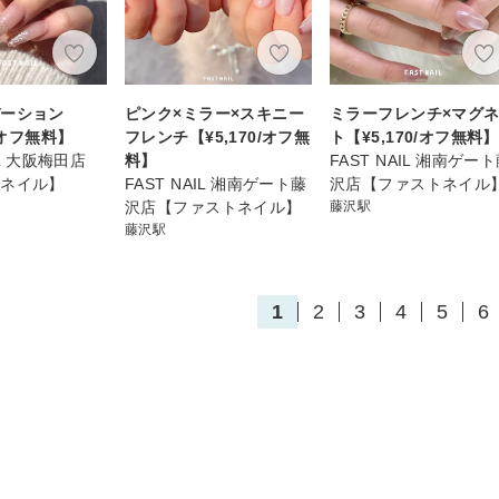
デーション
ピンク×ミラー×スキニー
ミラーフレンチ×マグ
0/オフ無料】
フレンチ【¥5,170/オフ無
ト【¥5,170/オフ無料】
IL 大阪梅田店
料】
FAST NAIL 湘南ゲー
トネイル】
FAST NAIL 湘南ゲート藤
沢店【ファストネイル
沢店【ファストネイル】
藤沢駅
藤沢駅
1
2
3
4
5
6