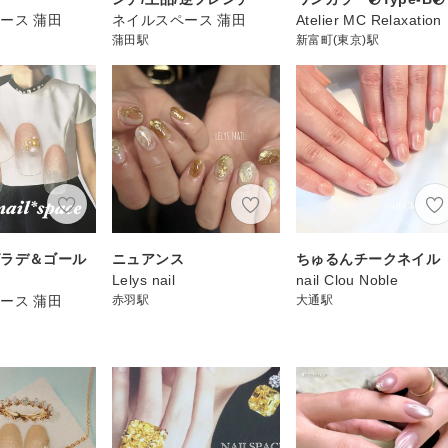
ース 蒲田
ネイルスペース 蒲田
Atelier MC Relaxation
蒲田駅
新富町(東京)駅
グラデ＆ゴール
ニュアンス
ちゅるんチークネイル
Lelys nail
nail Clou Noble
ース 蒲田
赤羽駅
大通駅