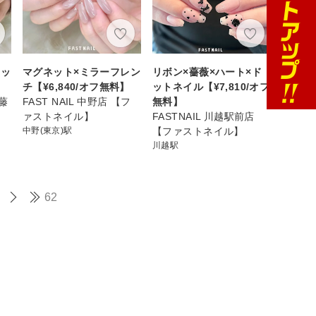
ネッ
マグネット×ミラーフレン
リボン×薔薇×ハート×ド
チ【¥6,840/オフ無料】
ットネイル【¥7,810/オフ
ト藤
FAST NAIL 中野店 【フ
無料】
】
ァストネイル】
FASTNAIL 川越駅前店
中野(東京)駅
【ファストネイル】
川越駅
62