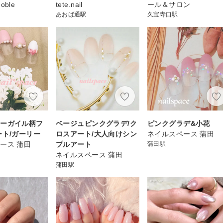
Noble
tete.nail
ール＆サロン
あおば通駅
久宝寺口駅
アーガイル柄フ
ベージュピンクグラデ/ク
ピンクグラデ&小花
ート/ガーリー
ロスアート/大人向けシン
ネイルスペース 蒲田
ース 蒲田
プルアート
蒲田駅
ネイルスペース 蒲田
蒲田駅