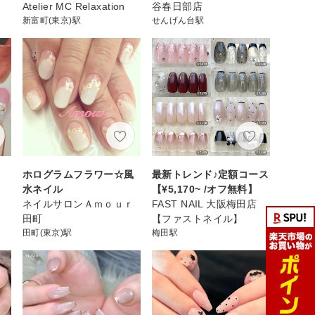
Atelier MC Relaxation
谷春日部店
新富町(東京)駅
せんげん台駅
ホログラムフラワー☆風
最新トレンド♪定額コース
水ネイル
【¥5,170~ /オフ無料】
ネイルサロンＡｍｏｕｒ
FAST NAIL 大阪梅田店
田町
【ファストネイル】
田町(東京)駅
梅田駅