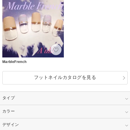
MarbleFrench
フットネイルカタログを見る
タイプ
指定なし
カラー
ジェル
スカルプ
マニキュア
指定なし
デザイン
ピンク