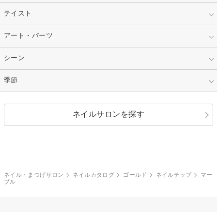
ネイルチップ
ベージュ
ホワイト
指定なし
テイスト
フレンチ
レッド
ブルー
その他フレンチ
マーブル
指定なし
アート・パーツ
ゴージャス
パープル
オレンジ
カラーグラデーション
ラメグラデーション
シンプル
ガーリー
指定なし
シーン
ストーン
イエロー
ゴールド
ハート
リボン
カジュアル
押し花
ホログラム
指定なし
季節
和装
シルバー
グリーン
レース
ドット
パール
メタルパーツ
オフィス
パーティ
指定なし
春
ネイルサロンを探す
ブラック
ブラウン
ボーダー
アニマル
エアブラシ
3D
ブライダル
夏
秋
グレー
クリア
フラワー
プッチ
ネイルシール
その他(アート・パーツ)
冬
カラフル
ワンカラー
ピーコック
ネイル・まつげサロン
ネイルカタログ
ゴールド
ネイルチップ
マー
タイダイ
ツイード
ブル
マット
手書き