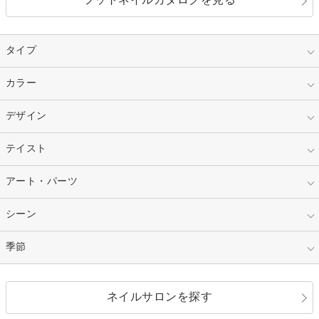
タイプ
指定なし
カラー
ジェル
スカルプ
マニキュア
指定なし
デザイン
ピンク
ネイルチップ
ベージュ
ホワイト
指定なし
テイスト
フレンチ
レッド
ブルー
その他フレンチ
マーブル
指定なし
アート・パーツ
ゴージャス
パープル
オレンジ
カラーグラデーション
ラメグラデーション
シンプル
ガーリー
指定なし
シーン
ストーン
イエロー
ゴールド
ハート
リボン
カジュアル
押し花
ホログラム
指定なし
季節
和装
シルバー
グリーン
レース
ドット
パール
メタルパーツ
オフィス
パーティ
指定なし
春
ネイルサロンを探す
ブラック
ブラウン
ボーダー
アニマル
エアブラシ
3D
ブライダル
夏
秋