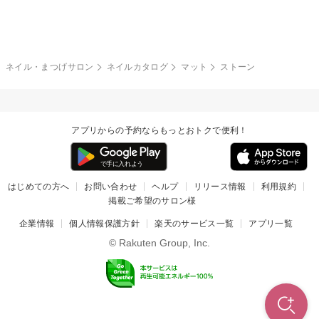
グレー
クリア
フラワー
プッチ
ネイルシール
その他(アート・パーツ)
冬
カラフル
ワンカラー
ピーコック
ネイル・まつげサロン
ネイルカタログ
マット
ストーン
タイダイ
ツイード
マット
手書き
アプリからの予約ならもっとおトクで便利！
チェック
その他(デザイン)
はじめての方へ
お問い合わせ
ヘルプ
リリース情報
利用規約
掲載ご希望のサロン様
企業情報
個人情報保護方針
楽天のサービス一覧
アプリ一覧
© Rakuten Group, Inc.