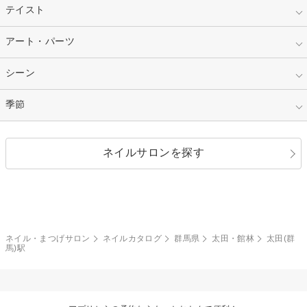
ネイルチップ
ベージュ
ホワイト
指定なし
テイスト
フレンチ
レッド
ブルー
その他フレンチ
マーブル
指定なし
アート・パーツ
ゴージャス
パープル
オレンジ
カラーグラデーション
ラメグラデーション
シンプル
ガーリー
指定なし
シーン
ストーン
イエロー
ゴールド
ハート
リボン
カジュアル
押し花
ホログラム
指定なし
季節
和装
シルバー
グリーン
レース
ドット
パール
メタルパーツ
オフィス
パーティ
指定なし
春
ネイルサロンを探す
ブラック
ブラウン
ボーダー
アニマル
エアブラシ
3D
ブライダル
夏
秋
グレー
クリア
フラワー
プッチ
ネイルシール
その他(アート・パーツ)
冬
カラフル
ワンカラー
ピーコック
ネイル・まつげサロン
ネイルカタログ
群馬県
太田・館林
太田(群
タイダイ
ツイード
馬)駅
マット
手書き
チェック
その他(デザイン)