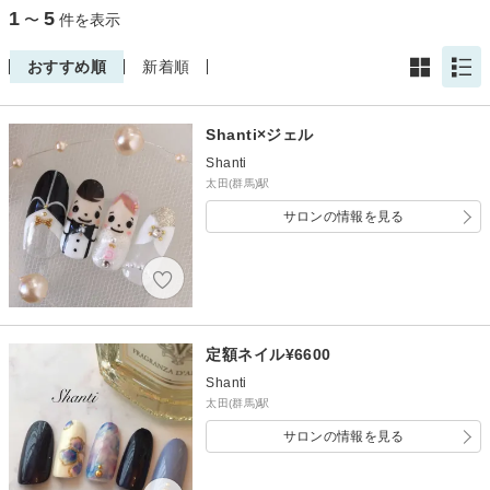
1
5
〜
件を表示
おすすめ順
新着順
Shanti×ジェル
Shanti
太田(群馬)駅
サロンの情報を見る
定額ネイル¥6600
Shanti
太田(群馬)駅
サロンの情報を見る