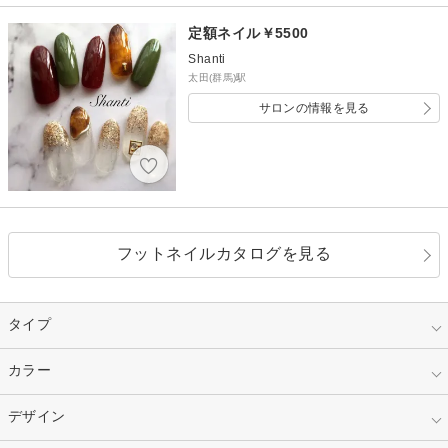
定額ネイル￥5500
Shanti
太田(群馬)駅
サロンの情報を見る
フットネイルカタログを見る
タイプ
指定なし
カラー
ジェル
スカルプ
マニキュア
指定なし
デザイン
ピンク