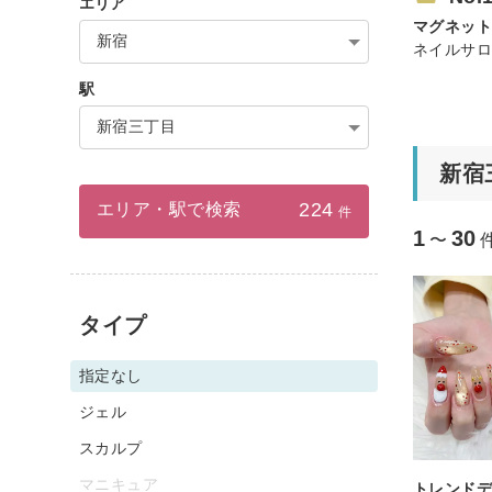
エリア
マグネッ
新宿
ネイルサロン
駅
新宿三丁目
新宿
224
エリア・駅で検索
件
1
30
〜
タイプ
指定なし
ジェル
スカルプ
マニキュア
トレンド