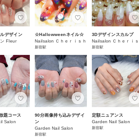
イルデザイン
☆Hallowweenネイル☆
3Dデザインスカルプ
 Fleur
Nailsalon Ｃｈｅｒｉｓｈ
Nailsalon Ｃｈｅｒｉ
新宿駅
新宿駅
け放題コース
90分画像持ち込みデザイ
定額ニュアンス
il Salon
ン
Garden Nail Salon
Garden Nail Salon
新宿駅
新宿駅