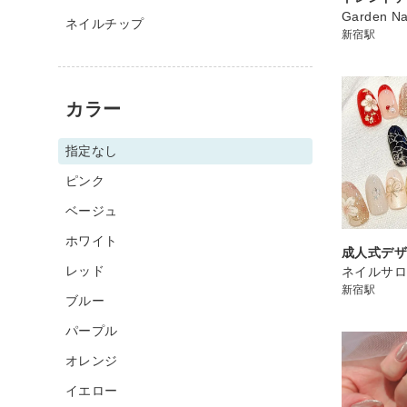
Garden Na
ネイルチップ
新宿駅
カラー
指定なし
ピンク
ベージュ
ホワイト
成人式デ
レッド
ネイルサロン
新宿駅
ブルー
パープル
オレンジ
イエロー