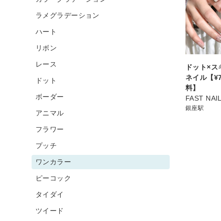
ラメグラデーション
ハート
リボン
レース
ドット×ス
ネイル【¥7
ドット
料】
ボーダー
FAST NA
銀座駅
アニマル
フラワー
プッチ
ワンカラー
ピーコック
タイダイ
ツイード