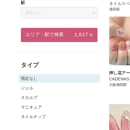
駅
ネイルスペ
蒲田駅
指定なし
1,517
エリア・駅で検索
件
タイプ
押し花ア
指定なし
CADENAS
大阪梅田駅
ジェル
スカルプ
マニキュア
ネイルチップ