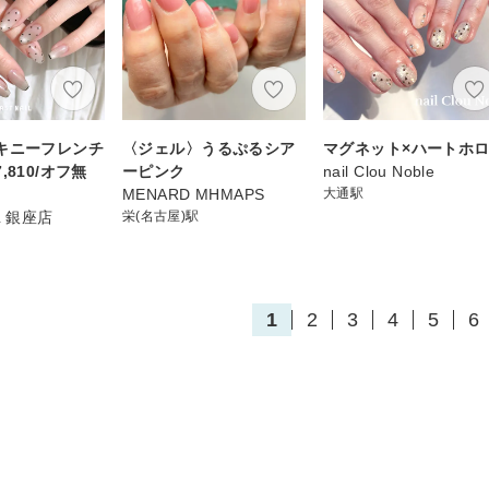
キニーフレンチ
〈ジェル〉うるぷるシア
マグネット×ハートホ
,810/オフ無
ーピンク
nail Clou Noble
MENARD MHMAPS
大通駅
IL 銀座店
栄(名古屋)駅
1
2
3
4
5
6