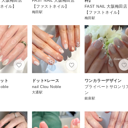
IL 大阪梅田店
FAST NAIL 大阪梅田店
料】
トネイル】
【ファストネイル】
FAST NAIL 大阪梅田店
梅田駅
【ファストネイル】
梅田駅
ネット
ドット×レース
ワンカラーデザイン
Noble
nail Clou Noble
プライベートサロンリ
大通駅
ン
銀座駅