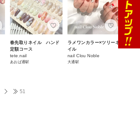
ロ
春先取りネイル ハンド
ラメワンカラー×ツリーネ
定額コース
イル
tete.nail
nail Clou Noble
あおば通駅
大通駅
51