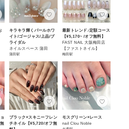
お
キラキラ輝くパールホワ
最新トレンド♪定額コース
イト/ゴージャス/上品/ブ
【¥5,170~ /オフ無料】
ライダル
FAST NAIL 大阪梅田店
ネイルスペース 蒲田
【ファストネイル】
蒲田駅
梅田駅
ショ
ブラック×スキニーフレン
モスグリーン×レース
フ無
チネイル【¥5,720/オフ無
nail Clou Noble
大通駅