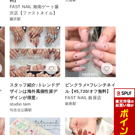
料】
FAST NAIL 湘南ゲート藤
沢店【ファストネイル】
藤沢駅
スタッフ紹介♪トレンドデ
ピンクラメ×フレンチネイ
ア
ザインは海外風個性派デ
ル【¥5,720/オフ無料】
ザインが得意♪
FAST NAIL 銀座店
studio tam
銀座駅
勾当台公園駅