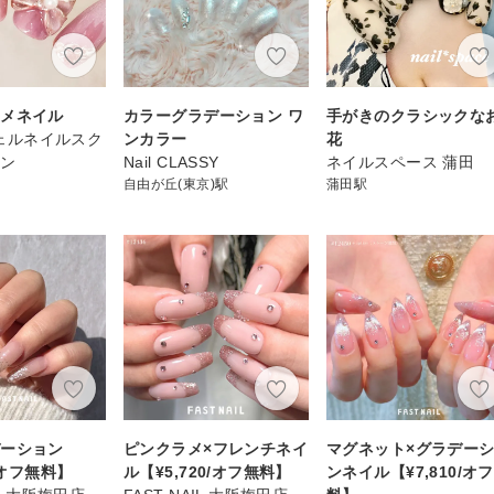
スメネイル
カラーグラデーション ワ
手がきのクラシックな
 ジェルネイルスク
ンカラー
花
ロン
Nail CLASSY
ネイルスペース 蒲田
自由が丘(東京)駅
蒲田駅
デーション
ピンクラメ×フレンチネイ
マグネット×グラデー
0/オフ無料】
ル【¥5,720/オフ無料】
ンネイル【¥7,810/オ