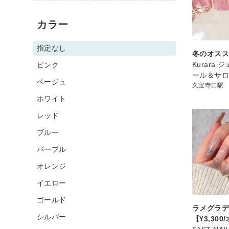
カラー
指定なし
冬のオス
Kurara
ピンク
ール＆サ
ベージュ
久宝寺口駅
ホワイト
レッド
ブルー
パープル
オレンジ
イエロー
ゴールド
ラメグラ
シルバー
【¥3,30