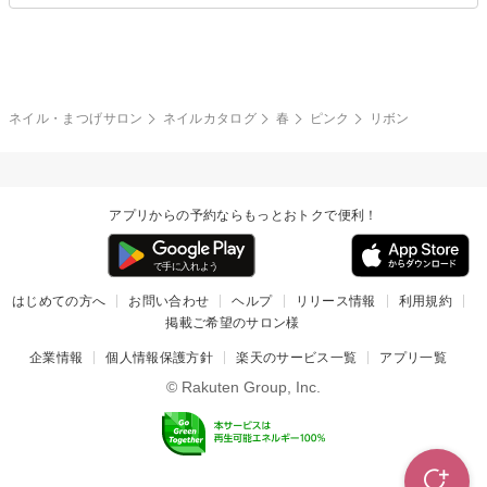
夏
秋
グレー
クリア
フラワー
プッチ
ネイルシール
その他(アート・パーツ)
冬
カラフル
ワンカラー
ピーコック
ネイル・まつげサロン
ネイルカタログ
春
ピンク
リボン
タイダイ
ツイード
マット
手書き
アプリからの予約ならもっとおトクで便利！
チェック
その他(デザイン)
はじめての方へ
お問い合わせ
ヘルプ
リリース情報
利用規約
掲載ご希望のサロン様
企業情報
個人情報保護方針
楽天のサービス一覧
アプリ一覧
© Rakuten Group, Inc.