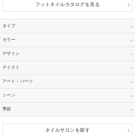
フットネイルカタログを見る
タイプ
指定なし
カラー
ジェル
スカルプ
マニキュア
指定なし
デザイン
ピンク
ネイルチップ
ベージュ
ホワイト
指定なし
テイスト
フレンチ
レッド
ブルー
その他フレンチ
マーブル
指定なし
アート・パーツ
ゴージャス
パープル
オレンジ
カラーグラデーション
ラメグラデーション
シンプル
ガーリー
指定なし
シーン
ストーン
イエロー
ゴールド
ハート
リボン
カジュアル
押し花
ホログラム
指定なし
季節
和装
シルバー
グリーン
レース
ドット
パール
メタルパーツ
オフィス
パーティ
指定なし
春
ネイルサロンを探す
ブラック
ブラウン
ボーダー
アニマル
エアブラシ
3D
ブライダル