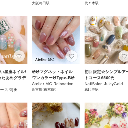
大阪梅田駅
代々木駅
い星座ネイル/
💿💿マグネットネイル
初回限定☆シンプルア
わたあめグラデ
ワンカラー💿Type-B💿
トコース6500円
Atelier MC Relaxation
NailSalon JuicyGold
ース 蒲田
新富町(東京)駅
恵比寿駅