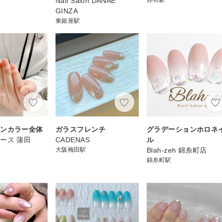
Nail Salon DANAE
GINZA
東銀座駅
ワンカラー全体
ガラスフレンチ
グラデーションホロネ
ース 蒲田
CADENAS
ル
大阪梅田駅
Blah-zeh 錦糸町店
錦糸町駅