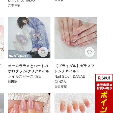
Ethical B. Tokyo
六本木駅
イ
オーロララメとハートの
【ブライダル】ガラスフ
ホログラム/クリアネイル
レンチネイル♪
ネイルスペース 蒲田
Nail Salon DANAE
蒲田駅
GINZA
東銀座駅