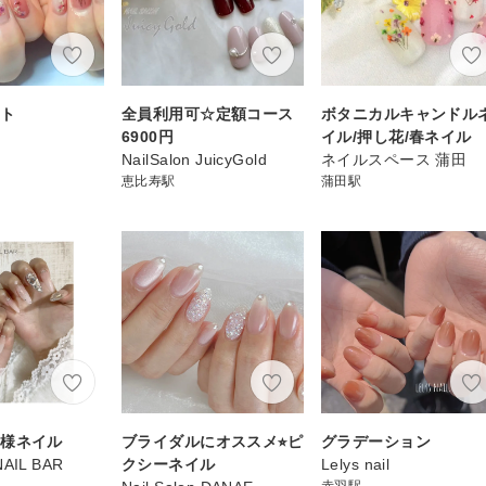
ート
全員利用可☆定額コース
ボタニカルキャンドル
6900円
イル/押し花/春ネイル
NailSalon JuicyGold
ネイルスペース 蒲田
恵比寿駅
蒲田駅
客様ネイル
ブライダルにオススメ⭐︎ピ
グラデーション
 NAIL BAR
クシーネイル
Lelys nail
赤羽駅