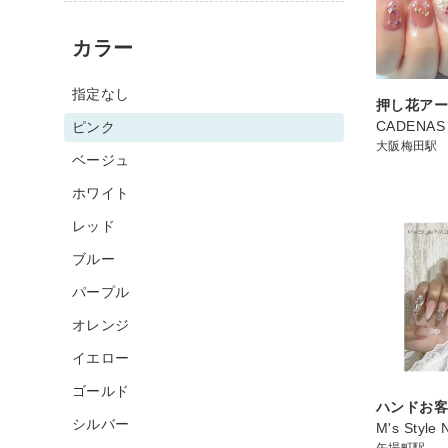
カラー
指定なし
押し花ア
CADENAS
ピンク
大阪梅田駅
ベージュ
ホワイト
レッド
ブルー
パープル
オレンジ
イエロー
ゴールド
ハンドお
シルバー
M's Style
矢場町駅