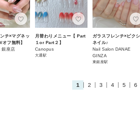
ンチ×マグネッ
月替わりメニュー【 Part
ガラスフレンチ×ピク
70/オフ無料】
１or Part２】
ネイル♪
IL 銀座店
Canopus
Nail Salon DANAE
大通駅
GINZA
東銀座駅
1
2
3
4
5
6