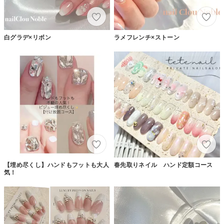
白グラデ×リボン
ラメフレンチ×ストーン
【埋め尽くし】ハンドもフットも大人
春先取りネイル ハンド定額コース
気！