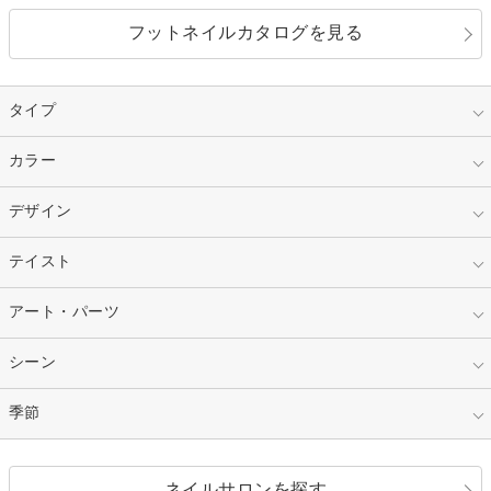
フットネイルカタログを見る
タイプ
指定なし
カラー
ジェル
スカルプ
マニキュア
指定なし
デザイン
ピンク
ネイルチップ
ベージュ
ホワイト
指定なし
テイスト
フレンチ
レッド
ブルー
その他フレンチ
マーブル
指定なし
アート・パーツ
ゴージャス
パープル
オレンジ
カラーグラデーション
ラメグラデーション
シンプル
ガーリー
指定なし
シーン
ストーン
イエロー
ゴールド
ハート
リボン
カジュアル
押し花
ホログラム
指定なし
季節
和装
シルバー
グリーン
レース
ドット
パール
メタルパーツ
オフィス
パーティ
指定なし
春
ネイルサロンを探す