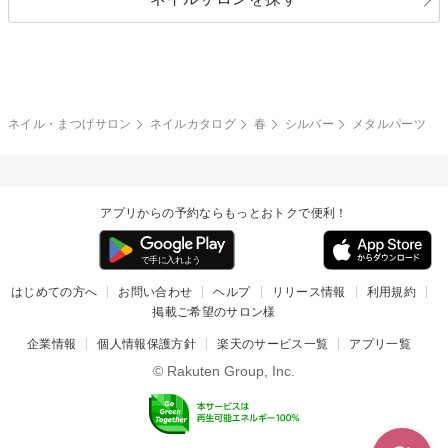
ブラック
ブラウン
ボーダー
アニマル
エアブラシ
3D
ブライダル
夏
秋
グレー
クリア
フラワー
プッチ
ネイルシール
その他(アート・パーツ)
冬
カラフル
ワンカラー
ピーコック
ネイル・まつげサロン
ネイルカタログ
春
シルバー
メタルパーツ
タイダイ
ツイード
マット
手書き
アプリからの予約ならもっとおトクで便利！
チェック
その他(デザイン)
はじめての方へ
お問い合わせ
ヘルプ
リリース情報
利用規約
掲載ご希望のサロン様
企業情報
個人情報保護方針
楽天のサービス一覧
アプリ一覧
© Rakuten Group, Inc.