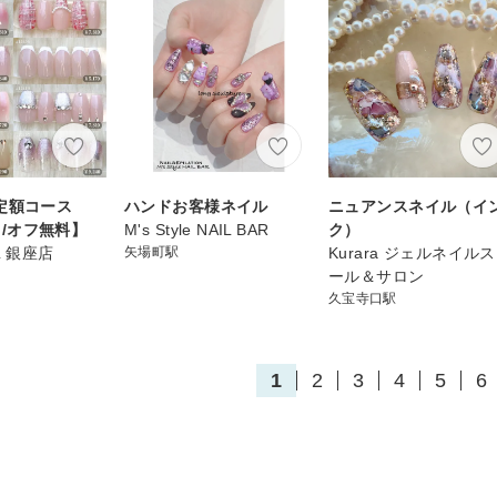
定額コース
ハンドお客様ネイル
ニュアンスネイル（イ
~ /オフ無料】
M's Style NAIL BAR
ク）
IL 銀座店
矢場町駅
Kurara ジェルネイル
ール＆サロン
久宝寺口駅
1
2
3
4
5
6