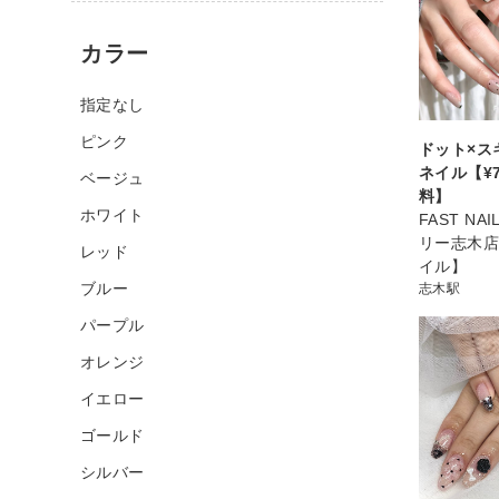
カラー
指定なし
ピンク
ドット×ス
ネイル【¥7
ベージュ
料】
ホワイト
FAST NA
リー志木店
レッド
イル】
ブルー
志木駅
パープル
オレンジ
イエロー
ゴールド
シルバー