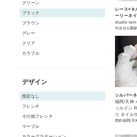
グリーン
レース×キ
ブラック
ーリーネ
studio tam
ブラウン
勾当台公園
グレー
クリア
カラフル
デザイン
シルバー
指定なし
福岡/天神
フレンチ
ィルイン R
リ ネイル
その他フレンチ
西鉄福岡(天
マーブル
カラーグラデーション