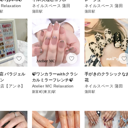
 Relaxation
ネイルスペース 蒲田
ネイルスペース 蒲田
)駅
蒲田駅
蒲田駅
谷店 パラジェル
🍃ワンカラーwithクラシ
手がきのクラシックな
イン
カルミラーフレンチ🍃
花
渋谷店【アンネ】
Atelier MC Relaxation
ネイルスペース 蒲田
新富町(東京)駅
蒲田駅