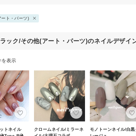
アート・パーツ)
ブラック/その他(アート・パーツ)のネイルデザイ
件を表示
グネットネイル
クロームネイル/ミラーネ
モノトーンネイル/白黒
Type-B💿
イル/大理石コラボ
レージュ