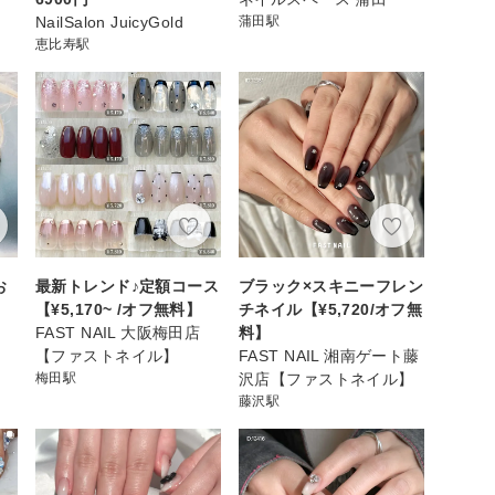
NailSalon JuicyGold
蒲田駅
恵比寿駅
お
最新トレンド♪定額コース
ブラック×スキニーフレン
【¥5,170~ /オフ無料】
チネイル【¥5,720/オフ無
FAST NAIL 大阪梅田店
料】
【ファストネイル】
FAST NAIL 湘南ゲート藤
梅田駅
沢店【ファストネイル】
藤沢駅