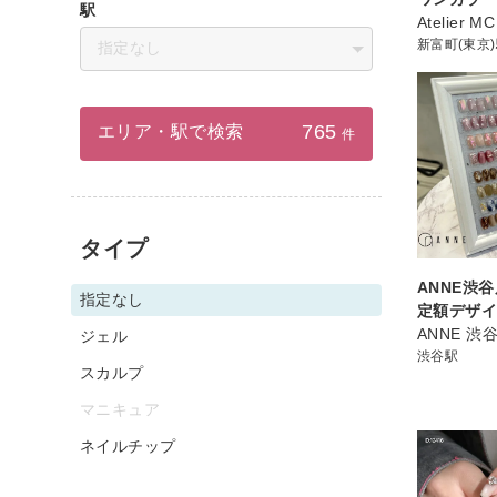
駅
Atelier MC
新富町(東京
指定なし
765
エリア・駅で検索
件
タイプ
ANNE渋
指定なし
定額デザ
ANNE 
ジェル
渋谷駅
スカルプ
マニキュア
ネイルチップ