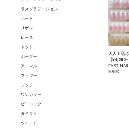
ラメグラデーション
ハート
リボン
レース
ドット
大人上品♪
ボーダー
【¥4,290
FAST NA
アニマル
銀座駅
フラワー
プッチ
ワンカラー
ピーコック
タイダイ
ツイード