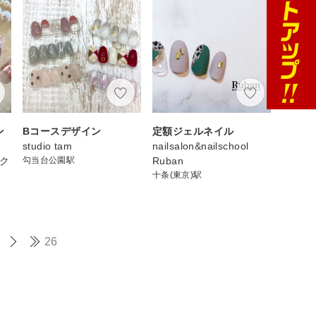
ン
Bコースデザイン
定額ジェルネイル
studio tam
nailsalon&nailschool
スク
勾当台公園駅
Ruban
十条(東京)駅
26