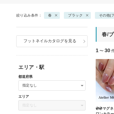
絞り込み条件：
春
ブラック
その他(
春/
フットネイルカタログを見る
1
30
〜
エリア・駅
都道府県
指定なし
エリア
指定なし
💿💿マ
ワンカラー💿