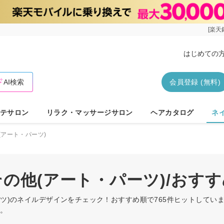
[楽天
はじめての
AI検索
会員登録 (無料)
テサロン
リラク・マッサージサロン
ヘアカタログ
ネ
(アート・パーツ)
その他(アート・パーツ)/お
パーツ)のネイルデザインをチェック！おすすめ順で765件ヒットして
す。