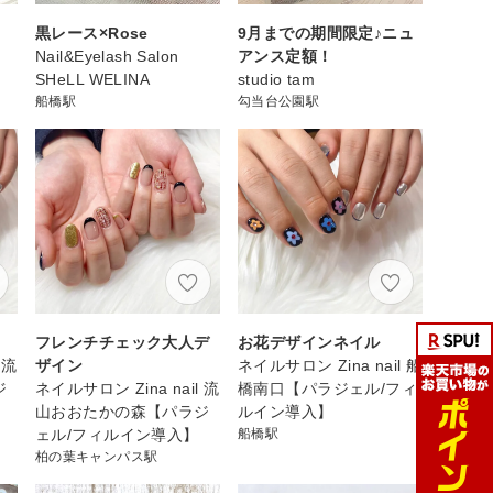
黒レース×Rose
9月までの期間限定♪ニュ
Nail&Eyelash Salon
アンス定額！
SHeLL WELINA
studio tam
船橋駅
勾当台公園駅
フレンチチェック大人デ
お花デザインネイル
 流
ザイン
ネイルサロン Zina nail 船
ジ
ネイルサロン Zina nail 流
橋南口【パラジェル/フィ
山おおたかの森【パラジ
ルイン導入】
ェル/フィルイン導入】
船橋駅
柏の葉キャンパス駅