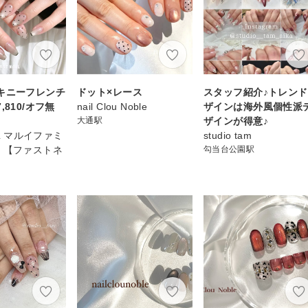
キニーフレンチ
ドット×レース
スタッフ紹介♪トレン
,810/オフ無
nail Clou Noble
ザインは海外風個性派
大通駅
ザインが得意♪
IL マルイファミ
studio tam
 【ファストネ
勾当台公園駅