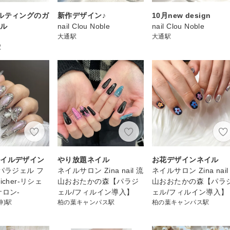
ルティングのガ
新作デザイン♪
10月new design
イル
nail Clou Noble
nail Clou Noble
大通駅
大通駅
駅
ネイルデザイン
やり放題ネイル
お花デザインネイル
 パラジェル フ
ネイルサロン Zina nail 流
ネイルサロン Zina nail
icher-リシェ
山おおたかの森【パラジ
山おおたかの森【パラ
サロン-
ェル/フィルイン導入】
ェル/フィルイン導入】
神)駅
柏の葉キャンパス駅
柏の葉キャンパス駅