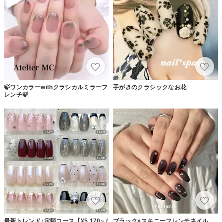
🍃ワンカラーwithクラシカルミラーフ
手がきのクラシックなお花
レンチ🍃
最新トレンド♪定額コース【¥5,170~ /
ブラック×スキニーフレンチネイル