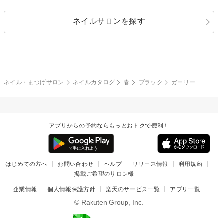
シルバー
グリーン
レース
ドット
パール
メタルパーツ
オフィス
パーティ
指定なし
春
ネイルサロンを探す
ブラック
ブラウン
ボーダー
アニマル
エアブラシ
3D
ブライダル
夏
秋
グレー
クリア
フラワー
プッチ
ネイルシール
その他(アート・パーツ)
冬
カラフル
ワンカラー
ピーコック
ネイル・まつげサロン
ネイルカタログ
春
ブラック
ガーリー
タイダイ
ツイード
マット
手書き
アプリからの予約ならもっとおトクで便利！
チェック
その他(デザイン)
はじめての方へ
お問い合わせ
ヘルプ
リリース情報
利用規約
掲載ご希望のサロン様
企業情報
個人情報保護方針
楽天のサービス一覧
アプリ一覧
© Rakuten Group, Inc.