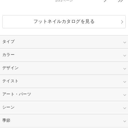
1/31ページ
フットネイルカタログを見る
タイプ
指定なし
カラー
ジェル
スカルプ
マニキュア
指定なし
デザイン
ピンク
ネイルチップ
ベージュ
ホワイト
指定なし
テイスト
フレンチ
レッド
ブルー
その他フレンチ
マーブル
指定なし
アート・パーツ
ゴージャス
パープル
オレンジ
カラーグラデーション
ラメグラデーション
シンプル
ガーリー
指定なし
シーン
ストーン
イエロー
ゴールド
ハート
リボン
カジュアル
押し花
ホログラム
指定なし
季節
和装