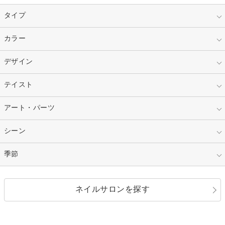
タイプ
指定なし
カラー
ジェル
スカルプ
マニキュア
指定なし
デザイン
ピンク
ネイルチップ
ベージュ
ホワイト
指定なし
テイスト
フレンチ
レッド
ブルー
その他フレンチ
マーブル
指定なし
アート・パーツ
ゴージャス
パープル
オレンジ
カラーグラデーション
ラメグラデーション
シンプル
ガーリー
指定なし
シーン
ストーン
イエロー
ゴールド
ハート
リボン
カジュアル
押し花
ホログラム
指定なし
季節
和装
シルバー
グリーン
レース
ドット
パール
メタルパーツ
オフィス
パーティ
指定なし
春
ネイルサロンを探す
ブラック
ブラウン
ボーダー
アニマル
エアブラシ
3D
ブライダル
夏
秋
グレー
クリア
フラワー
プッチ
ネイルシール
その他(アート・パーツ)
冬