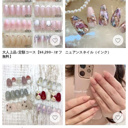
大人上品♪定額コース【¥4,290~ /オフ
ニュアンスネイル（インク）
無料】