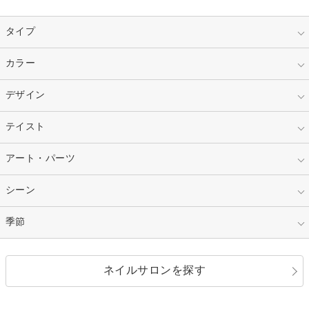
タイプ
指定なし
カラー
ジェル
スカルプ
マニキュア
指定なし
デザイン
ピンク
ネイルチップ
ベージュ
ホワイト
指定なし
テイスト
フレンチ
レッド
ブルー
その他フレンチ
マーブル
指定なし
アート・パーツ
ゴージャス
パープル
オレンジ
カラーグラデーション
ラメグラデーション
シンプル
ガーリー
指定なし
シーン
ストーン
イエロー
ゴールド
ハート
リボン
カジュアル
押し花
ホログラム
指定なし
季節
和装
シルバー
グリーン
レース
ドット
パール
メタルパーツ
オフィス
パーティ
指定なし
春
ネイルサロンを探す
ブラック
ブラウン
ボーダー
アニマル
エアブラシ
3D
ブライダル
夏
秋
グレー
クリア
フラワー
プッチ
ネイルシール
その他(アート・パーツ)