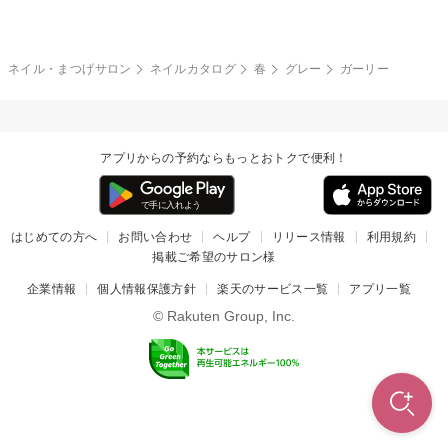
冬
カラフル
ワンカラー
ピーコック
ネイル・まつげサロン
ネイルカタログ
春
グレー
ガーリー
タイダイ
ツイード
マット
手書き
アプリからの予約ならもっとおトクで便利！
チェック
その他(デザイン)
はじめての方へ
お問い合わせ
ヘルプ
リリース情報
利用規約
掲載ご希望のサロン様
企業情報
個人情報保護方針
楽天のサービス一覧
アプリ一覧
© Rakuten Group, Inc.