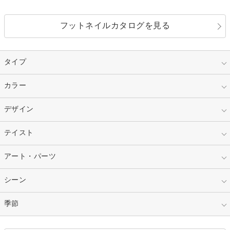
フットネイルカタログを見る
タイプ
指定なし
カラー
ジェル
スカルプ
マニキュア
指定なし
デザイン
ピンク
ネイルチップ
ベージュ
ホワイト
指定なし
テイスト
フレンチ
レッド
ブルー
その他フレンチ
マーブル
指定なし
アート・パーツ
ゴージャス
パープル
オレンジ
カラーグラデーション
ラメグラデーション
シンプル
ガーリー
指定なし
シーン
ストーン
イエロー
ゴールド
ハート
リボン
カジュアル
押し花
ホログラム
指定なし
季節
和装
シルバー
グリーン
レース
ドット
パール
メタルパーツ
オフィス
パーティ
指定なし
春