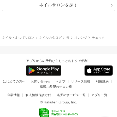
ネイルサロンを探す
ブラック
ブラウン
ボーダー
アニマル
エアブラシ
3D
ブライダル
夏
秋
グレー
クリア
フラワー
プッチ
ネイルシール
その他(アート・パーツ)
冬
カラフル
ワンカラー
ピーコック
ネイル・まつげサロン
ネイルカタログ
春
オレンジ
チェック
タイダイ
ツイード
マット
手書き
アプリからの予約ならもっとおトクで便利！
チェック
その他(デザイン)
はじめての方へ
お問い合わせ
ヘルプ
リリース情報
利用規約
掲載ご希望のサロン様
企業情報
個人情報保護方針
楽天のサービス一覧
アプリ一覧
© Rakuten Group, Inc.