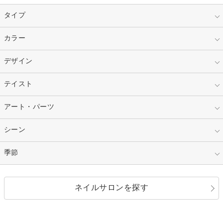
タイプ
指定なし
カラー
ジェル
スカルプ
マニキュア
指定なし
デザイン
ピンク
ネイルチップ
ベージュ
ホワイト
指定なし
テイスト
フレンチ
レッド
ブルー
その他フレンチ
マーブル
指定なし
アート・パーツ
ゴージャス
パープル
オレンジ
カラーグラデーション
ラメグラデーション
シンプル
ガーリー
指定なし
シーン
ストーン
イエロー
ゴールド
ハート
リボン
カジュアル
押し花
ホログラム
指定なし
季節
和装
シルバー
グリーン
レース
ドット
パール
メタルパーツ
オフィス
パーティ
指定なし
春
ネイルサロンを探す
ブラック
ブラウン
ボーダー
アニマル
エアブラシ
3D
ブライダル
夏
秋
グレー
クリア
フラワー
プッチ
ネイルシール
その他(アート・パーツ)
冬