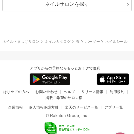
ネイルサロンを探す
ブラック
ブラウン
ボーダー
アニマル
エアブラシ
3D
ブライダル
夏
秋
グレー
クリア
フラワー
プッチ
ネイルシール
その他(アート・パーツ)
冬
カラフル
ワンカラー
ピーコック
ネイル・まつげサロン
ネイルカタログ
春
ボーダー
ネイルシール
タイダイ
ツイード
マット
手書き
アプリからの予約ならもっとおトクで便利！
チェック
その他(デザイン)
はじめての方へ
お問い合わせ
ヘルプ
リリース情報
利用規約
掲載ご希望のサロン様
企業情報
個人情報保護方針
楽天のサービス一覧
アプリ一覧
© Rakuten Group, Inc.