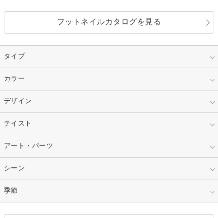
フットネイルカタログを見る
タイプ
指定なし
カラー
ジェル
スカルプ
マニキュア
指定なし
デザイン
ピンク
ネイルチップ
ベージュ
ホワイト
指定なし
テイスト
フレンチ
レッド
ブルー
その他フレンチ
マーブル
指定なし
アート・パーツ
ゴージャス
パープル
オレンジ
カラーグラデーション
ラメグラデーション
シンプル
ガーリー
指定なし
シーン
ストーン
イエロー
ゴールド
ハート
リボン
カジュアル
押し花
ホログラム
指定なし
季節
和装
シルバー
グリーン
レース
ドット
パール
メタルパーツ
オフィス
パーティ
指定なし
春