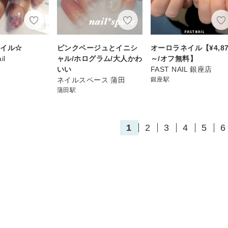
ネイル☆
ピンクベージュとイニシ
オーロラネイル【¥4,87
il
ャル/ホログラム/大人かわ
～/オフ無料】
いい
FAST NAIL 銀座店
ネイルスペース 蒲田
銀座駅
蒲田駅
1
2
3
4
5
6