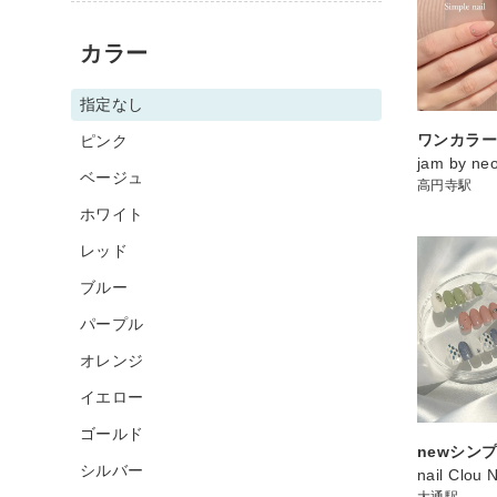
カラー
指定なし
ワンカラ
ピンク
jam by n
ベージュ
高円寺駅
ホワイト
レッド
ブルー
パープル
オレンジ
イエロー
ゴールド
newシン
シルバー
nail Clou 
大通駅