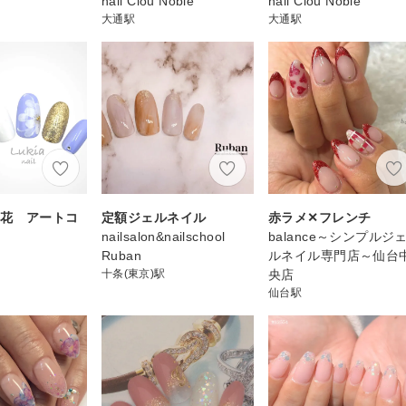
nail Clou Noble
nail Clou Noble
大通駅
大通駅
お花 アートコ
定額ジェルネイル
赤ラメ✕フレンチ
nailsalon&nailschool
balance～シンプルジ
Ruban
ルネイル専門店～仙台
十条(東京)駅
央店
仙台駅