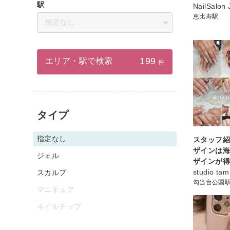
駅
NailSalon 
恵比寿駅
指定なし
199
エリア・駅で検索
件
タイプ
指定なし
スタッフ紹
ザインは
ジェル
ザインが得
studio tam
スカルプ
勾当台公園
マニキュア
ネイルチップ