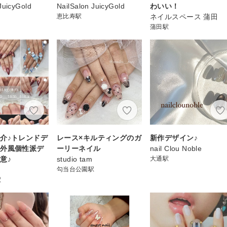
JuicyGold
NailSalon JuicyGold
わいい！
恵比寿駅
ネイルスペース 蒲田
蒲田駅
介♪トレンドデ
レース×キルティングのガ
新作デザイン♪
海外風個性派デ
ーリーネイル
nail Clou Noble
意♪
studio tam
大通駅
勾当台公園駅
駅