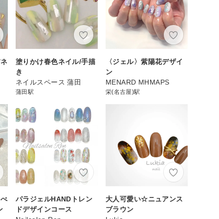
/ネ
塗りかけ春色ネイル/手描
〈ジェル〉紫陽花デザイ
き
ン
ネイルスペース 蒲田
MENARD MHMAPS
蒲田駅
栄(名古屋)駅
選べ
パラジェルHANDトレン
大人可愛い☆ニュアンス
ン
ドデザインコース
ブラウン