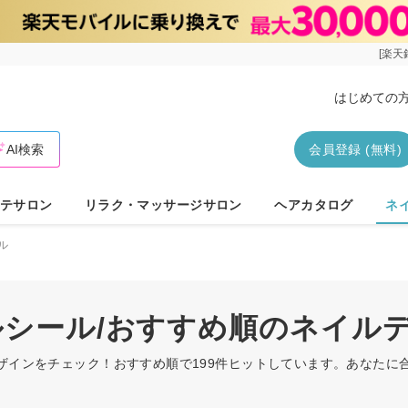
[楽天
はじめての
AI検索
会員登録 (無料)
テサロン
リラク・マッサージサロン
ヘアカタログ
ネ
ル
イルシール/おすすめ順のネイル
デザインをチェック！おすすめ順で199件ヒットしています。あなた