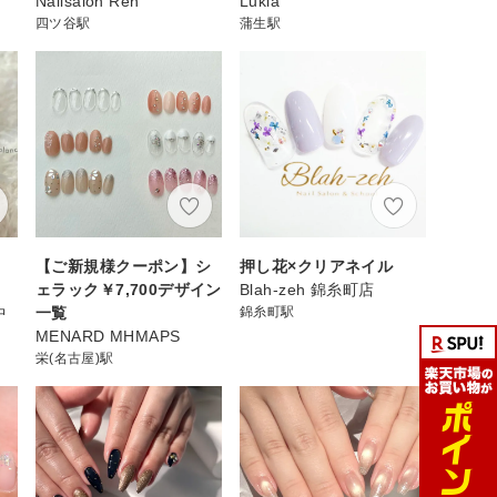
Nailsalon Ren
Lukia
四ツ谷駅
蒲生駅
【ご新規様クーポン】シ
押し花×クリアネイル
ェ
ェラック￥7,700デザイン
Blah-zeh 錦糸町店
中
一覧
錦糸町駅
MENARD MHMAPS
栄(名古屋)駅