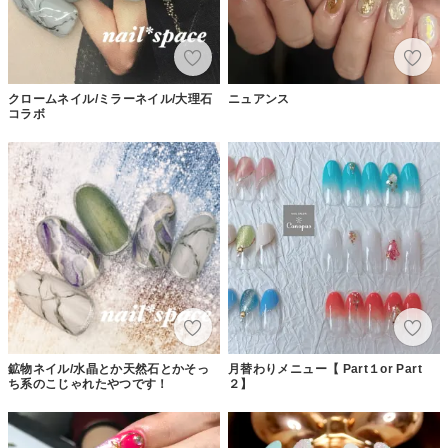
クロームネイル/ミラーネイル/大理石
ニュアンス
コラボ
鉱物ネイル/水晶とか天然石とかそっ
月替わりメニュー【 Part１or Part
ち系のこじゃれたやつです！
２】