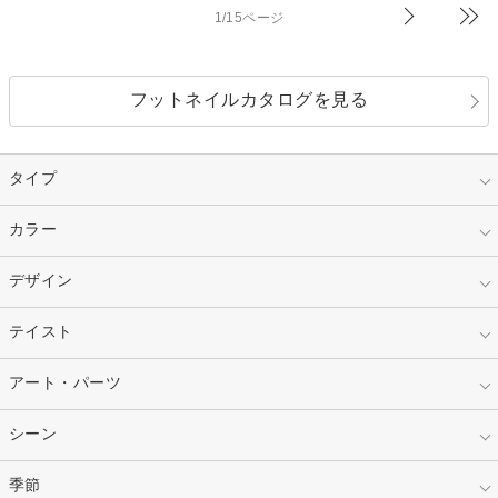
1/15ページ
フットネイルカタログを見る
タイプ
指定なし
カラー
ジェル
スカルプ
マニキュア
指定なし
デザイン
ピンク
ネイルチップ
ベージュ
ホワイト
指定なし
テイスト
フレンチ
レッド
ブルー
その他フレンチ
マーブル
指定なし
アート・パーツ
ゴージャス
パープル
オレンジ
カラーグラデーション
ラメグラデーション
シンプル
ガーリー
指定なし
シーン
ストーン
イエロー
ゴールド
ハート
リボン
カジュアル
押し花
ホログラム
指定なし
季節
和装