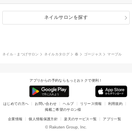
シルバー
グリーン
レース
ドット
パール
メタルパーツ
オフィス
パーティ
指定なし
春
ネイルサロンを探す
ブラック
ブラウン
ボーダー
アニマル
エアブラシ
3D
ブライダル
夏
秋
グレー
クリア
フラワー
プッチ
ネイルシール
その他(アート・パーツ)
冬
カラフル
ワンカラー
ピーコック
ネイル・まつげサロン
ネイルカタログ
春
ゴージャス
マーブル
タイダイ
ツイード
マット
手書き
アプリからの予約ならもっとおトクで便利！
チェック
その他(デザイン)
はじめての方へ
お問い合わせ
ヘルプ
リリース情報
利用規約
掲載ご希望のサロン様
企業情報
個人情報保護方針
楽天のサービス一覧
アプリ一覧
© Rakuten Group, Inc.