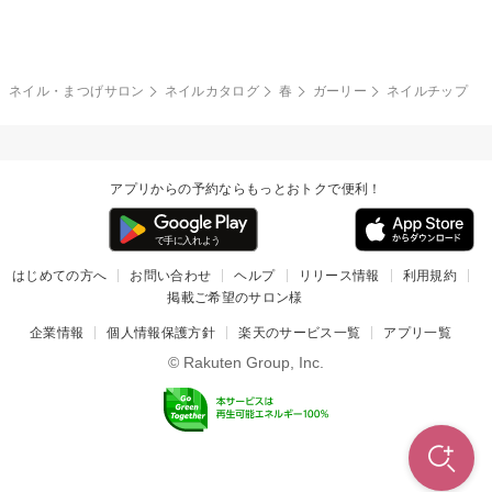
グレー
クリア
フラワー
プッチ
ネイルシール
その他(アート・パーツ)
冬
カラフル
ワンカラー
ピーコック
ネイル・まつげサロン
ネイルカタログ
春
ガーリー
ネイルチップ
タイダイ
ツイード
マット
手書き
アプリからの予約ならもっとおトクで便利！
チェック
その他(デザイン)
はじめての方へ
お問い合わせ
ヘルプ
リリース情報
利用規約
掲載ご希望のサロン様
企業情報
個人情報保護方針
楽天のサービス一覧
アプリ一覧
© Rakuten Group, Inc.