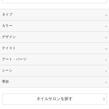
タイプ
指定なし
カラー
ジェル
スカルプ
マニキュア
指定なし
デザイン
ピンク
ネイルチップ
ベージュ
ホワイト
指定なし
テイスト
フレンチ
レッド
ブルー
その他フレンチ
マーブル
指定なし
アート・パーツ
ゴージャス
パープル
オレンジ
カラーグラデーション
ラメグラデーション
シンプル
ガーリー
指定なし
シーン
ストーン
イエロー
ゴールド
ハート
リボン
カジュアル
押し花
ホログラム
指定なし
季節
和装
シルバー
グリーン
レース
ドット
パール
メタルパーツ
オフィス
パーティ
指定なし
春
ネイルサロンを探す
ブラック
ブラウン
ボーダー
アニマル
エアブラシ
3D
ブライダル
夏
秋