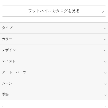
フットネイルカタログを見る
タイプ
指定なし
カラー
ジェル
スカルプ
マニキュア
指定なし
デザイン
ピンク
ネイルチップ
ベージュ
ホワイト
指定なし
テイスト
フレンチ
レッド
ブルー
その他フレンチ
マーブル
指定なし
アート・パーツ
ゴージャス
パープル
オレンジ
カラーグラデーション
ラメグラデーション
シンプル
ガーリー
指定なし
シーン
ストーン
イエロー
ゴールド
ハート
リボン
カジュアル
押し花
ホログラム
指定なし
季節
和装
シルバー
グリーン
レース
ドット
パール
メタルパーツ
オフィス
パーティ
指定なし
春