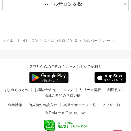
ネイルサロンを探す
ブラック
ブラウン
ボーダー
アニマル
エアブラシ
3D
ブライダル
夏
秋
グレー
クリア
フラワー
プッチ
ネイルシール
その他(アート・パーツ)
冬
カラフル
ワンカラー
ピーコック
ネイル・まつげサロン
ネイルカタログ
夏
シルバー
パール
タイダイ
ツイード
マット
手書き
アプリからの予約ならもっとおトクで便利！
チェック
その他(デザイン)
はじめての方へ
お問い合わせ
ヘルプ
リリース情報
利用規約
掲載ご希望のサロン様
企業情報
個人情報保護方針
楽天のサービス一覧
アプリ一覧
© Rakuten Group, Inc.