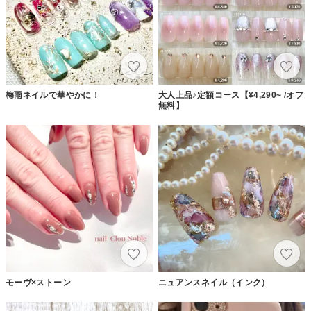
梅雨ネイルで華やかに！
大人上品♪定額コース【¥4,290~ /オフ
無料】
モーヴ×ストーン
ニュアンスネイル（インク）