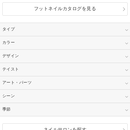
フットネイルカタログを見る
タイプ
指定なし
カラー
ジェル
スカルプ
マニキュア
指定なし
デザイン
ピンク
ネイルチップ
ベージュ
ホワイト
指定なし
テイスト
フレンチ
レッド
ブルー
その他フレンチ
マーブル
指定なし
アート・パーツ
ゴージャス
パープル
オレンジ
カラーグラデーション
ラメグラデーション
シンプル
ガーリー
指定なし
シーン
ストーン
イエロー
ゴールド
ハート
リボン
カジュアル
押し花
ホログラム
指定なし
季節
和装
シルバー
グリーン
レース
ドット
パール
メタルパーツ
オフィス
パーティ
指定なし
春
ネイルサロンを探す