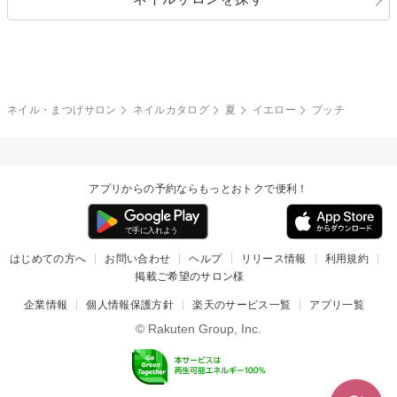
ブラック
ブラウン
ボーダー
アニマル
エアブラシ
3D
ブライダル
夏
秋
グレー
クリア
フラワー
プッチ
ネイルシール
その他(アート・パーツ)
冬
カラフル
ワンカラー
ピーコック
ネイル・まつげサロン
ネイルカタログ
夏
イエロー
プッチ
タイダイ
ツイード
マット
手書き
アプリからの予約ならもっとおトクで便利！
チェック
その他(デザイン)
はじめての方へ
お問い合わせ
ヘルプ
リリース情報
利用規約
掲載ご希望のサロン様
企業情報
個人情報保護方針
楽天のサービス一覧
アプリ一覧
© Rakuten Group, Inc.