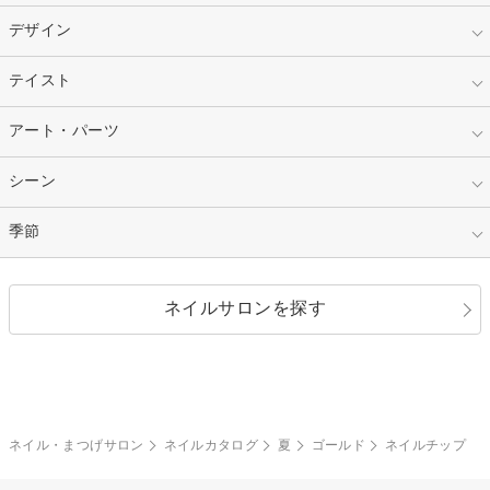
スカルプ
マニキュア
指定なし
デザイン
ピンク
ネイルチップ
ベージュ
ホワイト
指定なし
テイスト
フレンチ
レッド
ブルー
その他フレンチ
マーブル
指定なし
アート・パーツ
ゴージャス
パープル
オレンジ
カラーグラデーション
ラメグラデーション
シンプル
ガーリー
指定なし
シーン
ストーン
イエロー
ゴールド
ハート
リボン
カジュアル
押し花
ホログラム
指定なし
季節
和装
シルバー
グリーン
レース
ドット
パール
メタルパーツ
オフィス
パーティ
指定なし
春
ネイルサロンを探す
ブラック
ブラウン
ボーダー
アニマル
エアブラシ
3D
ブライダル
夏
秋
グレー
クリア
フラワー
プッチ
ネイルシール
その他(アート・パーツ)
冬
カラフル
ワンカラー
ピーコック
ネイル・まつげサロン
ネイルカタログ
夏
ゴールド
ネイルチップ
タイダイ
ツイード