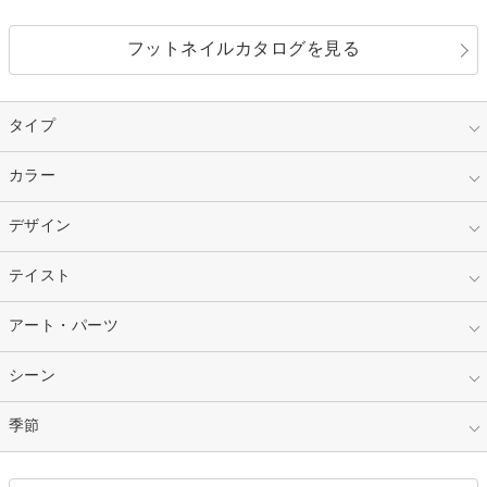
フットネイルカタログを見る
タイプ
指定なし
カラー
ジェル
スカルプ
マニキュア
指定なし
デザイン
ピンク
ネイルチップ
ベージュ
ホワイト
指定なし
テイスト
フレンチ
レッド
ブルー
その他フレンチ
マーブル
指定なし
アート・パーツ
ゴージャス
パープル
オレンジ
カラーグラデーション
ラメグラデーション
シンプル
ガーリー
指定なし
シーン
ストーン
イエロー
ゴールド
ハート
リボン
カジュアル
押し花
ホログラム
指定なし
季節
和装
シルバー
グリーン
レース
ドット
パール
メタルパーツ
オフィス
パーティ
指定なし
春