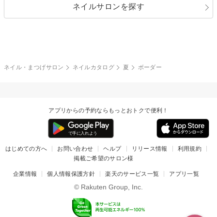
ネイルサロンを探す
ブラック
ブラウン
ボーダー
アニマル
エアブラシ
3D
ブライダル
夏
秋
グレー
クリア
フラワー
プッチ
ネイルシール
その他(アート・パーツ)
冬
カラフル
ワンカラー
ピーコック
ネイル・まつげサロン
ネイルカタログ
夏
ボーダー
タイダイ
ツイード
マット
手書き
アプリからの予約ならもっとおトクで便利！
チェック
その他(デザイン)
はじめての方へ
お問い合わせ
ヘルプ
リリース情報
利用規約
掲載ご希望のサロン様
企業情報
個人情報保護方針
楽天のサービス一覧
アプリ一覧
© Rakuten Group, Inc.