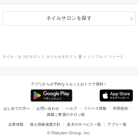
シルバー
グリーン
レース
ドット
パール
メタルパーツ
オフィス
パーティ
指定なし
春
ネイルサロンを探す
ブラック
ブラウン
ボーダー
アニマル
エアブラシ
3D
ブライダル
夏
秋
グレー
クリア
フラワー
プッチ
ネイルシール
その他(アート・パーツ)
冬
カラフル
ワンカラー
ピーコック
ネイル・まつげサロン
ネイルカタログ
夏
シンプル
ツイード
タイダイ
ツイード
マット
手書き
アプリからの予約ならもっとおトクで便利！
チェック
その他(デザイン)
はじめての方へ
お問い合わせ
ヘルプ
リリース情報
利用規約
掲載ご希望のサロン様
企業情報
個人情報保護方針
楽天のサービス一覧
アプリ一覧
© Rakuten Group, Inc.