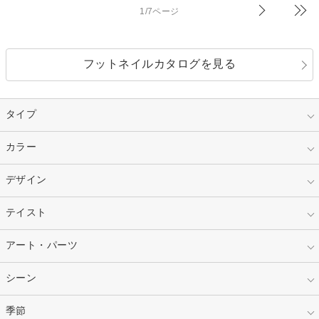
1/7ページ
フットネイルカタログを見る
タイプ
指定なし
カラー
ジェル
スカルプ
マニキュア
指定なし
デザイン
ピンク
ネイルチップ
ベージュ
ホワイト
指定なし
テイスト
フレンチ
レッド
ブルー
その他フレンチ
マーブル
指定なし
アート・パーツ
ゴージャス
パープル
オレンジ
カラーグラデーション
ラメグラデーション
シンプル
ガーリー
指定なし
シーン
ストーン
イエロー
ゴールド
ハート
リボン
カジュアル
押し花
ホログラム
指定なし
季節
和装