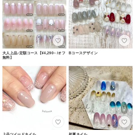
大人上品♪定額コース【¥4,290~ /オフ
Bコースデザイン
無料】
上品ツイードネイル
初夏ネイル