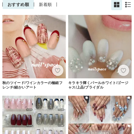
おすすめ順
新着順
秋のツイード/ワインカラーの極細フ
キラキラ輝くパールホワイト/ゴージ
レンチ/細かいアート
ャス/上品/ブライダル