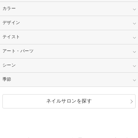
指定なし
カラー
ジェル
スカルプ
マニキュア
指定なし
デザイン
ピンク
ネイルチップ
ベージュ
ホワイト
指定なし
テイスト
フレンチ
レッド
ブルー
その他フレンチ
マーブル
指定なし
アート・パーツ
ゴージャス
パープル
オレンジ
カラーグラデーション
ラメグラデーション
シンプル
ガーリー
指定なし
シーン
ストーン
イエロー
ゴールド
ハート
リボン
カジュアル
押し花
ホログラム
指定なし
季節
和装
シルバー
グリーン
レース
ドット
パール
メタルパーツ
オフィス
パーティ
指定なし
春
ネイルサロンを探す
ブラック
ブラウン
ボーダー
アニマル
エアブラシ
3D
ブライダル
夏
秋
グレー
クリア
フラワー
プッチ
ネイルシール
その他(アート・パーツ)
冬
カラフル
ワンカラー
ピーコック