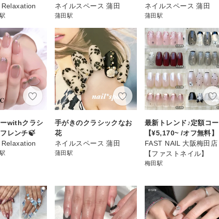
 Relaxation
ネイルスペース 蒲田
ネイルスペース 蒲田
)駅
蒲田駅
蒲田駅
ーwithクラシ
手がきのクラシックなお
最新トレンド♪定額コ
フレンチ🍃
花
【¥5,170~ /オフ無料】
 Relaxation
ネイルスペース 蒲田
FAST NAIL 大阪梅田店
)駅
蒲田駅
【ファストネイル】
梅田駅