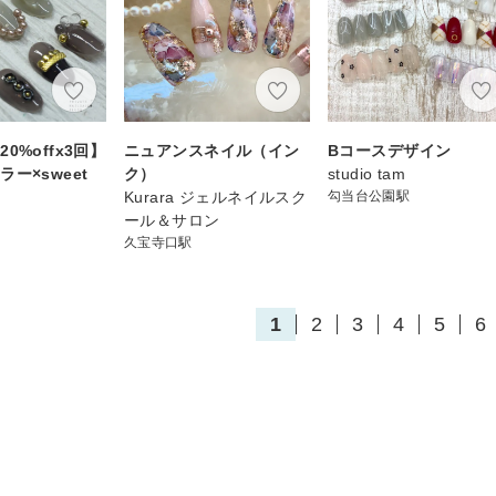
0%offx3回】
ニュアンスネイル（イン
Bコースデザイン
ー×sweet
ク）
studio tam
Kurara ジェルネイルスク
勾当台公園駅
ール＆サロン
久宝寺口駅
1
2
3
4
5
6