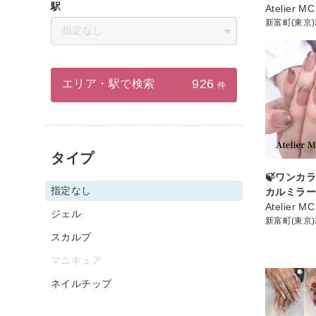
駅
Atelier MC
新富町(東京
指定なし
926
エリア・駅で検索
件
タイプ
🍃ワンカラ
指定なし
カルミラー
Atelier MC
ジェル
新富町(東京
スカルプ
マニキュア
ネイルチップ