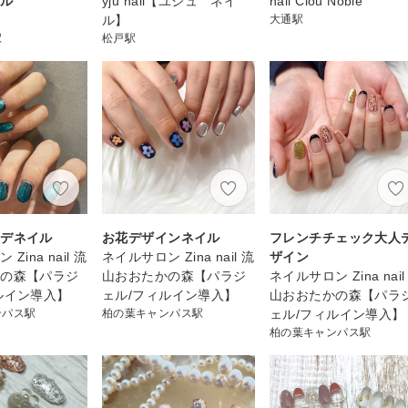
イル
yju nail【ユジュ ネイ
nail Clou Noble
ル】
大通駅
駅
松戸駅
ラデネイル
お花デザインネイル
フレンチチェック大人
Zina nail 流
ネイルサロン Zina nail 流
ザイン
かの森【パラジ
山おおたかの森【パラジ
ネイルサロン Zina nail
ルイン導入】
ェル/フィルイン導入】
山おおたかの森【パラ
ンパス駅
柏の葉キャンパス駅
ェル/フィルイン導入】
柏の葉キャンパス駅