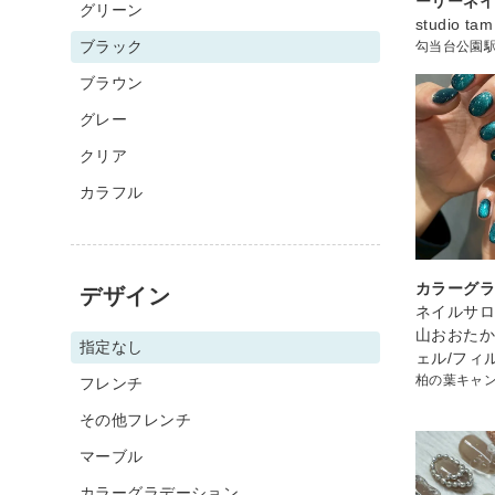
ーリーネ
グリーン
studio tam
ブラック
勾当台公園
ブラウン
グレー
クリア
カラフル
カラーグ
デザイン
ネイルサロン 
山おおた
指定なし
ェル/フィ
柏の葉キャ
フレンチ
その他フレンチ
マーブル
カラーグラデーション