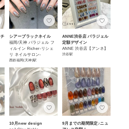
ンチ
シアーブラックネイル
ANNE渋谷店 パラジェル
福岡/天神 パラジェル フ
定額デザイン
ィルイン Richer-リシェ
ANNE 渋谷店【アンネ】
リ ネイルサロン-
渋谷駅
西鉄福岡(天神)駅
10月new design
9月までの期間限定♪ニュ