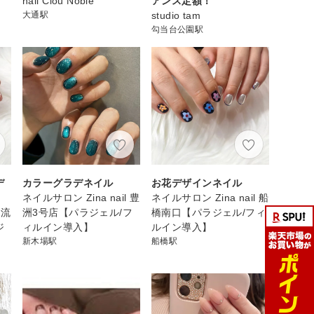
nail Clou Noble
アンス定額！
大通駅
studio tam
勾当台公園駅
デ
カラーグラデネイル
お花デザインネイル
ネイルサロン Zina nail 豊
ネイルサロン Zina nail 船
 流
洲3号店【パラジェル/フ
橋南口【パラジェル/フィ
ジ
ィルイン導入】
ルイン導入】
新木場駅
船橋駅