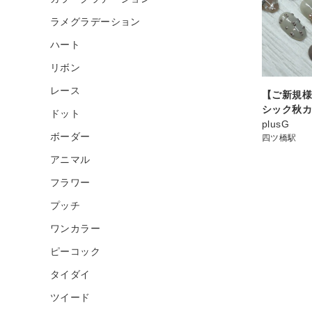
ラメグラデーション
ハート
リボン
レース
【ご新規様2
シック秋カラ
ドット
plusG
ボーダー
四ツ橋駅
アニマル
フラワー
プッチ
ワンカラー
ピーコック
タイダイ
ツイード