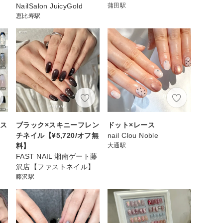
NailSalon JuicyGold
蒲田駅
恵比寿駅
ース
ブラック×スキニーフレン
ドット×レース
チネイル【¥5,720/オフ無
nail Clou Noble
料】
大通駅
FAST NAIL 湘南ゲート藤
沢店【ファストネイル】
藤沢駅