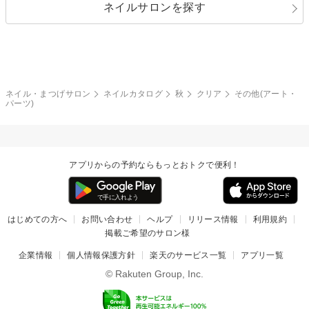
ネイルサロンを探す
ブラック
ブラウン
ボーダー
アニマル
エアブラシ
3D
ブライダル
夏
秋
グレー
クリア
フラワー
プッチ
ネイルシール
その他(アート・パーツ)
冬
カラフル
ワンカラー
ピーコック
ネイル・まつげサロン
ネイルカタログ
秋
クリア
その他(アート・
タイダイ
ツイード
パーツ)
マット
手書き
チェック
その他(デザイン)
アプリからの予約ならもっとおトクで便利！
はじめての方へ
お問い合わせ
ヘルプ
リリース情報
利用規約
掲載ご希望のサロン様
企業情報
個人情報保護方針
楽天のサービス一覧
アプリ一覧
© Rakuten Group, Inc.