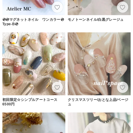
💿💿マグネットネイル ワンカラー💿
モノトーンネイル/白黒グレージュ
Type-B💿
初回限定☆シンプルアートコース
クリスマスツリー/おとな上品/ベージ
6500円
ュ