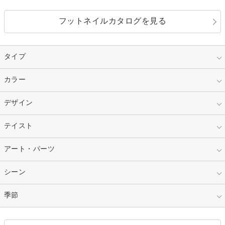
フットネイルカタログを見る
タイプ
指定なし
カラー
ジェル
スカルプ
マニキュア
指定なし
デザイン
ピンク
ネイルチップ
ベージュ
ホワイト
指定なし
テイスト
フレンチ
レッド
ブルー
その他フレンチ
マーブル
指定なし
アート・パーツ
ゴージャス
パープル
オレンジ
カラーグラデーション
ラメグラデーション
シンプル
ガーリー
指定なし
シーン
ストーン
イエロー
ゴールド
ハート
リボン
カジュアル
押し花
ホログラム
指定なし
季節
和装
シルバー
グリーン
レース
ドット
パール
メタルパーツ
オフィス
パーティ
指定なし
春