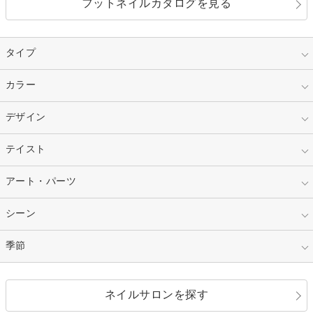
フットネイルカタログを見る
タイプ
指定なし
カラー
ジェル
スカルプ
マニキュア
指定なし
デザイン
ピンク
ネイルチップ
ベージュ
ホワイト
指定なし
テイスト
フレンチ
レッド
ブルー
その他フレンチ
マーブル
指定なし
アート・パーツ
ゴージャス
パープル
オレンジ
カラーグラデーション
ラメグラデーション
シンプル
ガーリー
指定なし
シーン
ストーン
イエロー
ゴールド
ハート
リボン
カジュアル
押し花
ホログラム
指定なし
季節
和装
シルバー
グリーン
レース
ドット
パール
メタルパーツ
オフィス
パーティ
指定なし
春
ネイルサロンを探す
ブラック
ブラウン
ボーダー
アニマル
エアブラシ
3D
ブライダル
夏
秋