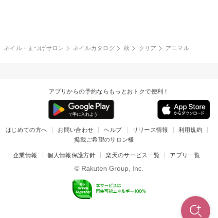
グレー
クリア
フラワー
プッチ
ネイルシール
その他(アート・パーツ)
冬
カラフル
ワンカラー
ピーコック
ネイル・まつげサロン
ネイルカタログ
秋
クリア
アニマル
タイダイ
ツイード
マット
手書き
アプリからの予約ならもっとおトクで便利！
チェック
その他(デザイン)
はじめての方へ
お問い合わせ
ヘルプ
リリース情報
利用規約
掲載ご希望のサロン様
企業情報
個人情報保護方針
楽天のサービス一覧
アプリ一覧
© Rakuten Group, Inc.