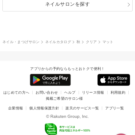
ネイルサロンを探す
ブラック
ブラウン
ボーダー
アニマル
エアブラシ
3D
ブライダル
夏
秋
グレー
クリア
フラワー
プッチ
ネイルシール
その他(アート・パーツ)
冬
カラフル
ワンカラー
ピーコック
ネイル・まつげサロン
ネイルカタログ
秋
クリア
マット
タイダイ
ツイード
マット
手書き
アプリからの予約ならもっとおトクで便利！
チェック
その他(デザイン)
はじめての方へ
お問い合わせ
ヘルプ
リリース情報
利用規約
掲載ご希望のサロン様
企業情報
個人情報保護方針
楽天のサービス一覧
アプリ一覧
© Rakuten Group, Inc.