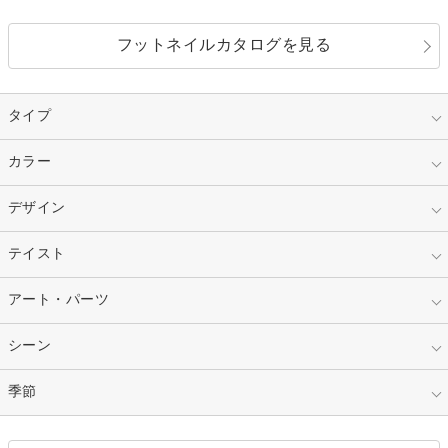
フットネイルカタログを見る
タイプ
指定なし
カラー
ジェル
スカルプ
マニキュア
指定なし
デザイン
ピンク
ネイルチップ
ベージュ
ホワイト
指定なし
テイスト
フレンチ
レッド
ブルー
その他フレンチ
マーブル
指定なし
アート・パーツ
ゴージャス
パープル
オレンジ
カラーグラデーション
ラメグラデーション
シンプル
ガーリー
指定なし
シーン
ストーン
イエロー
ゴールド
ハート
リボン
カジュアル
押し花
ホログラム
指定なし
季節
和装
シルバー
グリーン
レース
ドット
パール
メタルパーツ
オフィス
パーティ
指定なし
春