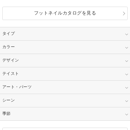
フットネイルカタログを見る
タイプ
指定なし
カラー
ジェル
スカルプ
マニキュア
指定なし
デザイン
ピンク
ネイルチップ
ベージュ
ホワイト
指定なし
テイスト
フレンチ
レッド
ブルー
その他フレンチ
マーブル
指定なし
アート・パーツ
ゴージャス
パープル
オレンジ
カラーグラデーション
ラメグラデーション
シンプル
ガーリー
指定なし
シーン
ストーン
イエロー
ゴールド
ハート
リボン
カジュアル
押し花
ホログラム
指定なし
季節
和装
シルバー
グリーン
レース
ドット
パール
メタルパーツ
オフィス
パーティ
指定なし
春