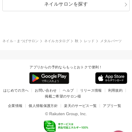
ネイルサロンを探す
ブラック
ブラウン
ボーダー
アニマル
エアブラシ
3D
ブライダル
夏
秋
グレー
クリア
フラワー
プッチ
ネイルシール
その他(アート・パーツ)
冬
カラフル
ワンカラー
ピーコック
ネイル・まつげサロン
ネイルカタログ
秋
レッド
メタルパーツ
タイダイ
ツイード
マット
手書き
アプリからの予約ならもっとおトクで便利！
チェック
その他(デザイン)
はじめての方へ
お問い合わせ
ヘルプ
リリース情報
利用規約
掲載ご希望のサロン様
企業情報
個人情報保護方針
楽天のサービス一覧
アプリ一覧
© Rakuten Group, Inc.