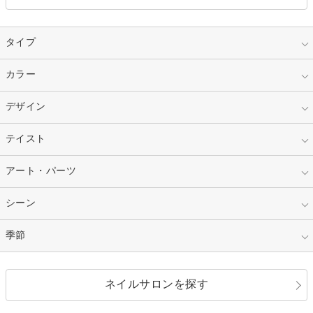
タイプ
指定なし
カラー
ジェル
スカルプ
マニキュア
指定なし
デザイン
ピンク
ネイルチップ
ベージュ
ホワイト
指定なし
テイスト
フレンチ
レッド
ブルー
その他フレンチ
マーブル
指定なし
アート・パーツ
ゴージャス
パープル
オレンジ
カラーグラデーション
ラメグラデーション
シンプル
ガーリー
指定なし
シーン
ストーン
イエロー
ゴールド
ハート
リボン
カジュアル
押し花
ホログラム
指定なし
季節
和装
シルバー
グリーン
レース
ドット
パール
メタルパーツ
オフィス
パーティ
指定なし
春
ネイルサロンを探す
ブラック
ブラウン
ボーダー
アニマル
エアブラシ
3D
ブライダル
夏
秋