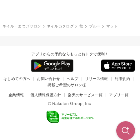
グレー
クリア
フラワー
プッチ
ネイルシール
その他(アート・パーツ)
冬
カラフル
ワンカラー
ピーコック
ネイル・まつげサロン
ネイルカタログ
秋
ブルー
マット
タイダイ
ツイード
マット
手書き
アプリからの予約ならもっとおトクで便利！
チェック
その他(デザイン)
はじめての方へ
お問い合わせ
ヘルプ
リリース情報
利用規約
掲載ご希望のサロン様
企業情報
個人情報保護方針
楽天のサービス一覧
アプリ一覧
© Rakuten Group, Inc.