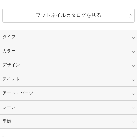
フットネイルカタログを見る
タイプ
指定なし
カラー
ジェル
スカルプ
マニキュア
指定なし
デザイン
ピンク
ネイルチップ
ベージュ
ホワイト
指定なし
テイスト
フレンチ
レッド
ブルー
その他フレンチ
マーブル
指定なし
アート・パーツ
ゴージャス
パープル
オレンジ
カラーグラデーション
ラメグラデーション
シンプル
ガーリー
指定なし
シーン
ストーン
イエロー
ゴールド
ハート
リボン
カジュアル
押し花
ホログラム
指定なし
季節
和装
シルバー
グリーン
レース
ドット
パール
メタルパーツ
オフィス
パーティ
指定なし
春