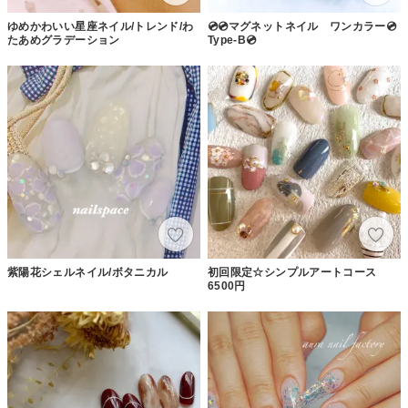
ゆめかわいい星座ネイル/トレンド/わ
💿💿マグネットネイル ワンカラー💿
たあめグラデーション
Type-B💿
紫陽花シェルネイル/ボタニカル
初回限定☆シンプルアートコース
6500円