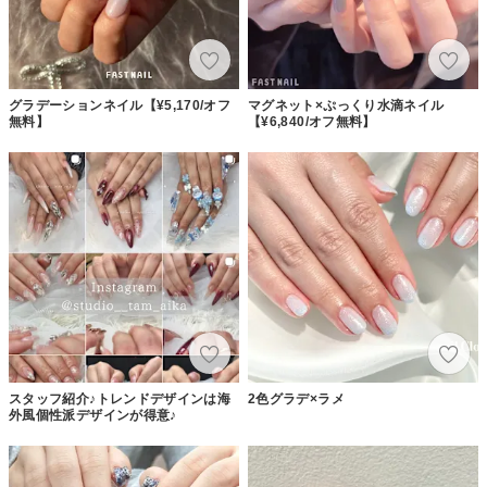
グラデーションネイル【¥5,170/オフ
マグネット×ぷっくり水滴ネイル
無料】
【¥6,840/オフ無料】
スタッフ紹介♪トレンドデザインは海
2色グラデ×ラメ
外風個性派デザインが得意♪