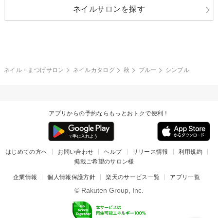
ネイルサロンを探す
ブラック
ブラウン
ボーダー
アニマル
エアブラシ
3D
ブライダル
夏
秋
グレー
クリア
フラワー
プッチ
ネイルシール
その他(アート・パーツ)
冬
カラフル
ワンカラー
ピーコック
ネイル・まつげサロン
ネイルカタログ
秋
ブルー
シンプル
タイダイ
ツイード
マット
手書き
アプリからの予約ならもっとおトクで便利！
チェック
その他(デザイン)
はじめての方へ
お問い合わせ
ヘルプ
リリース情報
利用規約
掲載ご希望のサロン様
企業情報
個人情報保護方針
楽天のサービス一覧
アプリ一覧
© Rakuten Group, Inc.