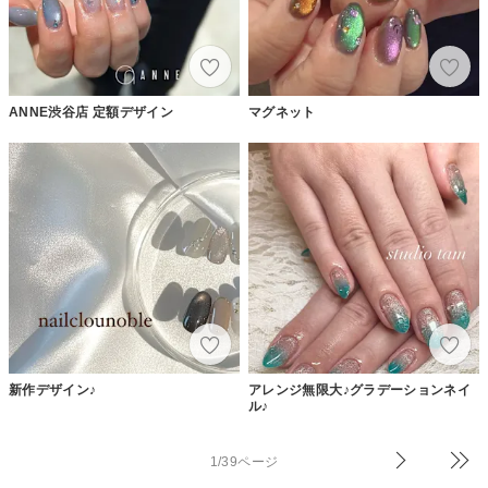
ANNE渋谷店 定額デザイン
マグネット
新作デザイン♪
アレンジ無限大♪グラデーションネイ
ル♪
1/39ページ