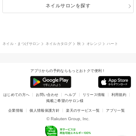
ネイルサロンを探す
ブラック
ブラウン
ボーダー
アニマル
エアブラシ
3D
ブライダル
夏
秋
グレー
クリア
フラワー
プッチ
ネイルシール
その他(アート・パーツ)
冬
カラフル
ワンカラー
ピーコック
ネイル・まつげサロン
ネイルカタログ
秋
オレンジ
ハート
タイダイ
ツイード
マット
手書き
アプリからの予約ならもっとおトクで便利！
チェック
その他(デザイン)
はじめての方へ
お問い合わせ
ヘルプ
リリース情報
利用規約
掲載ご希望のサロン様
企業情報
個人情報保護方針
楽天のサービス一覧
アプリ一覧
© Rakuten Group, Inc.