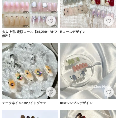
大人上品♪定額コース【¥4,290~ /オフ
Bコースデザイン
無料】
チークネイル×ホワイトグラデ
newシンプルデザイン