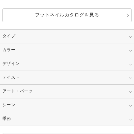
フットネイルカタログを見る
タイプ
指定なし
カラー
ジェル
スカルプ
マニキュア
指定なし
デザイン
ピンク
ネイルチップ
ベージュ
ホワイト
指定なし
テイスト
フレンチ
レッド
ブルー
その他フレンチ
マーブル
指定なし
アート・パーツ
ゴージャス
パープル
オレンジ
カラーグラデーション
ラメグラデーション
シンプル
ガーリー
指定なし
シーン
ストーン
イエロー
ゴールド
ハート
リボン
カジュアル
押し花
ホログラム
指定なし
季節
和装
シルバー
グリーン
レース
ドット
パール
メタルパーツ
オフィス
パーティ
指定なし
春