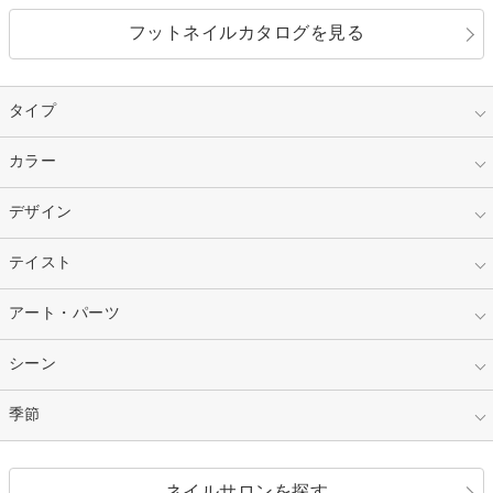
フットネイルカタログを見る
タイプ
指定なし
カラー
ジェル
スカルプ
マニキュア
指定なし
デザイン
ピンク
ネイルチップ
ベージュ
ホワイト
指定なし
テイスト
フレンチ
レッド
ブルー
その他フレンチ
マーブル
指定なし
アート・パーツ
ゴージャス
パープル
オレンジ
カラーグラデーション
ラメグラデーション
シンプル
ガーリー
指定なし
シーン
ストーン
イエロー
ゴールド
ハート
リボン
カジュアル
押し花
ホログラム
指定なし
季節
和装
シルバー
グリーン
レース
ドット
パール
メタルパーツ
オフィス
パーティ
指定なし
春
ネイルサロンを探す