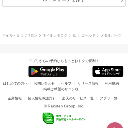
ブラック
ブラウン
ボーダー
アニマル
エアブラシ
3D
ブライダル
夏
秋
グレー
クリア
フラワー
プッチ
ネイルシール
その他(アート・パーツ)
冬
カラフル
ワンカラー
ピーコック
ネイル・まつげサロン
ネイルカタログ
秋
ゴールド
メタルパーツ
タイダイ
ツイード
マット
手書き
アプリからの予約ならもっとおトクで便利！
チェック
その他(デザイン)
はじめての方へ
お問い合わせ
ヘルプ
リリース情報
利用規約
掲載ご希望のサロン様
企業情報
個人情報保護方針
楽天のサービス一覧
アプリ一覧
© Rakuten Group, Inc.