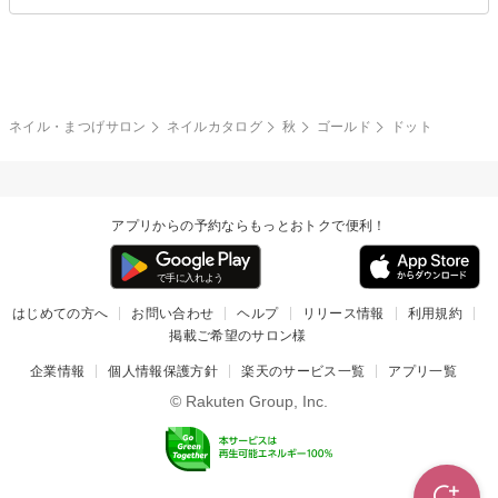
ブライダル
夏
秋
グレー
クリア
フラワー
プッチ
ネイルシール
その他(アート・パーツ)
冬
カラフル
ワンカラー
ピーコック
ネイル・まつげサロン
ネイルカタログ
秋
ゴールド
ドット
タイダイ
ツイード
マット
手書き
アプリからの予約ならもっとおトクで便利！
チェック
その他(デザイン)
はじめての方へ
お問い合わせ
ヘルプ
リリース情報
利用規約
掲載ご希望のサロン様
企業情報
個人情報保護方針
楽天のサービス一覧
アプリ一覧
© Rakuten Group, Inc.