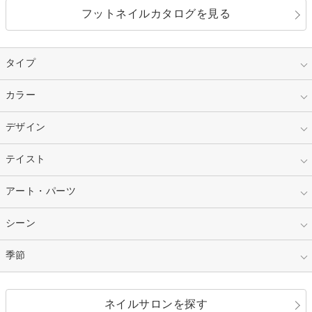
フットネイルカタログを見る
タイプ
指定なし
カラー
ジェル
スカルプ
マニキュア
指定なし
デザイン
ピンク
ネイルチップ
ベージュ
ホワイト
指定なし
テイスト
フレンチ
レッド
ブルー
その他フレンチ
マーブル
指定なし
アート・パーツ
ゴージャス
パープル
オレンジ
カラーグラデーション
ラメグラデーション
シンプル
ガーリー
指定なし
シーン
ストーン
イエロー
ゴールド
ハート
リボン
カジュアル
押し花
ホログラム
指定なし
季節
和装
シルバー
グリーン
レース
ドット
パール
メタルパーツ
オフィス
パーティ
指定なし
春
ネイルサロンを探す
ブラック
ブラウン
ボーダー
アニマル
エアブラシ
3D