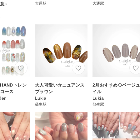
意♪
大通駅
大通駅
駅
HANDトレン
大人可愛い☆ニュアンス
2月おすすめ◇ベージ
ンコース
ブラウン
イル
Ren
Lukia
Lukia
蒲生駅
蒲生駅