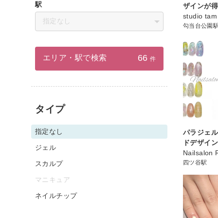
駅
ザインが得
studio tam
指定なし
勾当台公園
66
エリア・駅で検索
件
タイプ
指定なし
パラジェル
ドデザイ
ジェル
Nailsalon 
四ツ谷駅
スカルプ
マニキュア
ネイルチップ