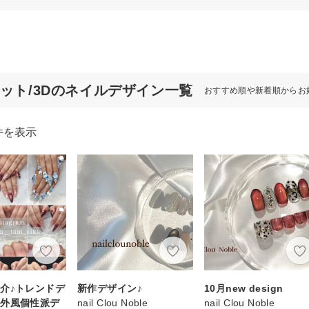
マット/3Dのネイルデザイン一覧
おすすめ順や新着順からお
件を表示
介♪トレンドデ
新作デザイン♪
10月new design
海外風個性派デ
nail Clou Noble
nail Clou Noble