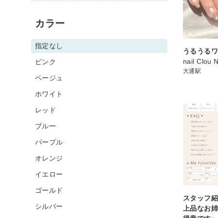
カラー
指定なし
うるうるワ
nail Clou 
ピンク
大通駅
ベージュ
ホワイト
レッド
ブルー
パープル
オレンジ
イエロー
ゴールド
スタッフ紹
シルバー
上品なお