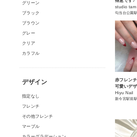
得意です♪
グリーン
studio tam
ブラック
勾当台公園
ブラウン
グレー
クリア
カラフル
赤フレン
デザイン
可愛いデ
Hiyu Nail
指定なし
新今宮駅前
フレンチ
その他フレンチ
マーブル
カラーグラデーション