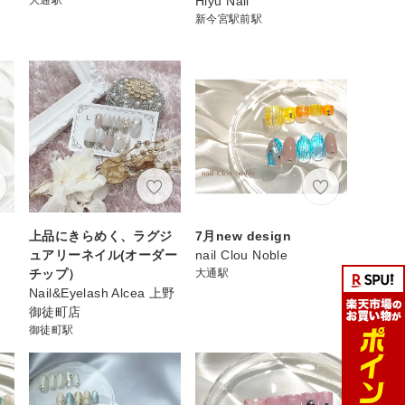
Hiyu Nail
新今宮駅前駅
上品にきらめく、ラグジ
7月new design
ュアリーネイル(オーダー
nail Clou Noble
チップ）
大通駅
Nail&Eyelash Alcea 上野
御徒町店
御徒町駅