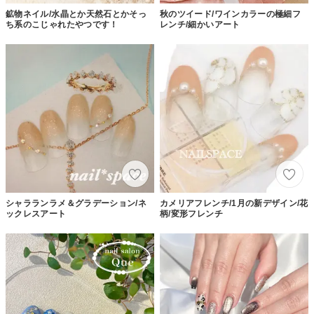
鉱物ネイル/水晶とか天然石とかそっ
秋のツイード/ワインカラーの極細フ
ち系のこじゃれたやつです！
レンチ/細かいアート
シャラランラメ＆グラデーション/ネ
カメリアフレンチ/1月の新デザイン/花
ックレスアート
柄/変形フレンチ