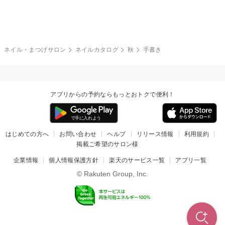
グレー
クリア
フラワー
プッチ
ネイルシール
その他(アート・パーツ)
冬
カラフル
ワンカラー
ピーコック
ネイル・まつげサロン
ネイルカタログ
秋
手書き
タイダイ
ツイード
マット
手書き
アプリからの予約ならもっとおトクで便利！
チェック
その他(デザイン)
はじめての方へ
お問い合わせ
ヘルプ
リリース情報
利用規約
掲載ご希望のサロン様
企業情報
個人情報保護方針
楽天のサービス一覧
アプリ一覧
© Rakuten Group, Inc.