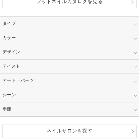
フットネイルカタログを見る
タイプ
指定なし
カラー
ジェル
スカルプ
マニキュア
指定なし
デザイン
ピンク
ネイルチップ
ベージュ
ホワイト
指定なし
テイスト
フレンチ
レッド
ブルー
その他フレンチ
マーブル
指定なし
アート・パーツ
ゴージャス
パープル
オレンジ
カラーグラデーション
ラメグラデーション
シンプル
ガーリー
指定なし
シーン
ストーン
イエロー
ゴールド
ハート
リボン
カジュアル
押し花
ホログラム
指定なし
季節
和装
シルバー
グリーン
レース
ドット
パール
メタルパーツ
オフィス
パーティ
指定なし
春
ネイルサロンを探す
ブラック
ブラウン
ボーダー
アニマル
エアブラシ
3D
ブライダル
夏
秋