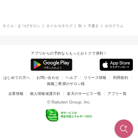
グレー
クリア
フラワー
プッチ
ネイルシール
その他(アート・パーツ)
冬
カラフル
ワンカラー
ピーコック
ネイル・まつげサロン
ネイルカタログ
秋
手書き
ホログラム
タイダイ
ツイード
マット
手書き
アプリからの予約ならもっとおトクで便利！
チェック
その他(デザイン)
はじめての方へ
お問い合わせ
ヘルプ
リリース情報
利用規約
掲載ご希望のサロン様
企業情報
個人情報保護方針
楽天のサービス一覧
アプリ一覧
© Rakuten Group, Inc.