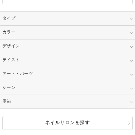
タイプ
指定なし
カラー
ジェル
スカルプ
マニキュア
指定なし
デザイン
ピンク
ネイルチップ
ベージュ
ホワイト
指定なし
テイスト
フレンチ
レッド
ブルー
その他フレンチ
マーブル
指定なし
アート・パーツ
ゴージャス
パープル
オレンジ
カラーグラデーション
ラメグラデーション
シンプル
ガーリー
指定なし
シーン
ストーン
イエロー
ゴールド
ハート
リボン
カジュアル
押し花
ホログラム
指定なし
季節
和装
シルバー
グリーン
レース
ドット
パール
メタルパーツ
オフィス
パーティ
指定なし
春
ネイルサロンを探す
ブラック
ブラウン
ボーダー
アニマル
エアブラシ
3D
ブライダル
夏
秋