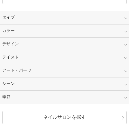
タイプ
指定なし
カラー
ジェル
スカルプ
マニキュア
指定なし
デザイン
ピンク
ネイルチップ
ベージュ
ホワイト
指定なし
テイスト
フレンチ
レッド
ブルー
その他フレンチ
マーブル
指定なし
アート・パーツ
ゴージャス
パープル
オレンジ
カラーグラデーション
ラメグラデーション
シンプル
ガーリー
指定なし
シーン
ストーン
イエロー
ゴールド
ハート
リボン
カジュアル
押し花
ホログラム
指定なし
季節
和装
シルバー
グリーン
レース
ドット
パール
メタルパーツ
オフィス
パーティ
指定なし
春
ネイルサロンを探す
ブラック
ブラウン
ボーダー
アニマル
エアブラシ
3D
ブライダル
夏
秋