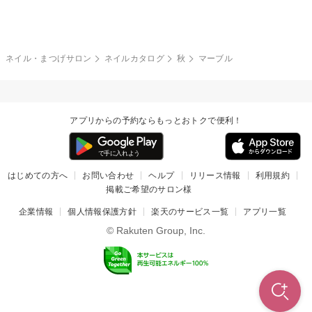
グレー
クリア
フラワー
プッチ
ネイルシール
その他(アート・パーツ)
冬
カラフル
ワンカラー
ピーコック
ネイル・まつげサロン
ネイルカタログ
秋
マーブル
タイダイ
ツイード
マット
手書き
アプリからの予約ならもっとおトクで便利！
チェック
その他(デザイン)
はじめての方へ
お問い合わせ
ヘルプ
リリース情報
利用規約
掲載ご希望のサロン様
企業情報
個人情報保護方針
楽天のサービス一覧
アプリ一覧
© Rakuten Group, Inc.