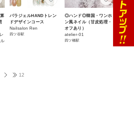
予算
パラジェルHANDトレン
◎ハンド◎韓国・ワンホ
間
ドデザインコース
ン風ネイル（甘皮処理・
Nailsalon Ren
オフあり）
クレ
四ツ谷駅
atelier-01
ェル
四ツ橋駅
12