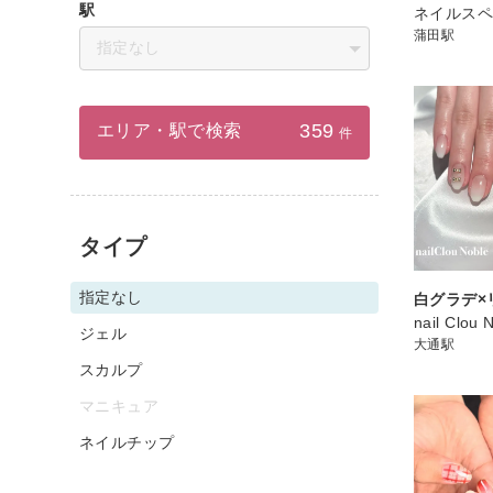
駅
ネイルスペ
蒲田駅
指定なし
359
エリア・駅で検索
件
タイプ
指定なし
白グラデ×
nail Clou 
ジェル
大通駅
スカルプ
マニキュア
ネイルチップ