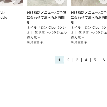
イル
付け放題メニュー♪ご予算
付け放題メニュー♪ご
Noble
に合わせて選べるお時間
に合わせて選べるお時
制
制
ネイルサロン Cleo【クレ
ネイルサロン Cleo【
オ】 伏見店 ～パラジェル
オ】 伏見店 ～パラジ
導入店～
導入店～
栄(名古屋)駅
栄(名古屋)駅
1
2
3
4
5
6