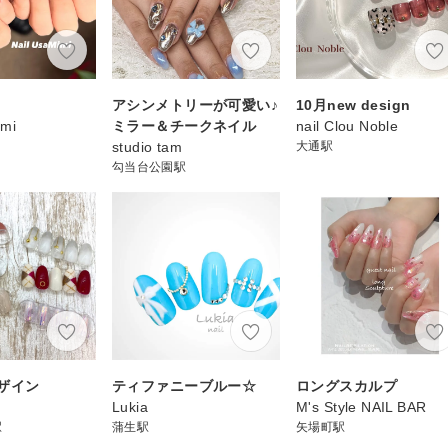
ト
アシンメトリーが可愛い♪
10月new design
imi
ミラー＆チークネイル
nail Clou Noble
studio tam
大通駅
勾当台公園駅
ザイン
ティファニーブルー☆
ロングスカルプ
Lukia
M's Style NAIL BAR
駅
蒲生駅
矢場町駅