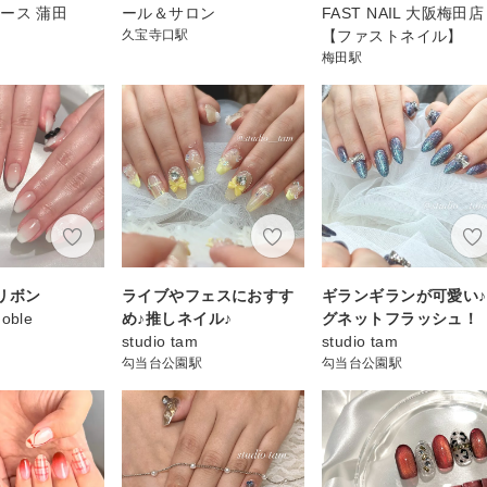
ース 蒲田
ール＆サロン
FAST NAIL 大阪梅田店
久宝寺口駅
【ファストネイル】
梅田駅
リボン
ライブやフェスにおすす
ギランギランが可愛い
Noble
め♪推しネイル♪
グネットフラッシュ！
studio tam
studio tam
勾当台公園駅
勾当台公園駅