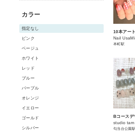
カラー
指定なし
10本アー
Nail UsaM
ピンク
本町駅
ベージュ
ホワイト
レッド
ブルー
パープル
オレンジ
イエロー
Bコースデ
ゴールド
studio tam
シルバー
勾当台公園