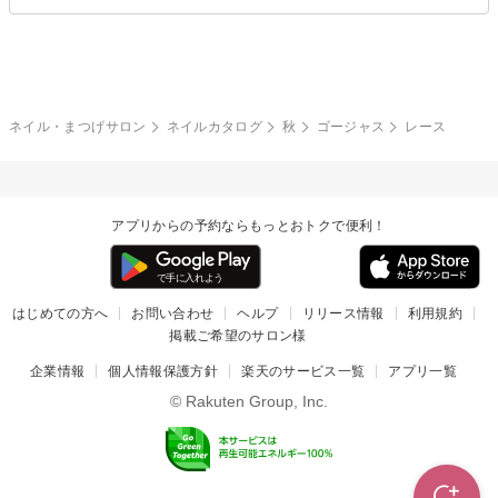
ブライダル
夏
秋
グレー
クリア
フラワー
プッチ
ネイルシール
その他(アート・パーツ)
冬
カラフル
ワンカラー
ピーコック
ネイル・まつげサロン
ネイルカタログ
秋
ゴージャス
レース
タイダイ
ツイード
マット
手書き
アプリからの予約ならもっとおトクで便利！
チェック
その他(デザイン)
はじめての方へ
お問い合わせ
ヘルプ
リリース情報
利用規約
掲載ご希望のサロン様
企業情報
個人情報保護方針
楽天のサービス一覧
アプリ一覧
© Rakuten Group, Inc.