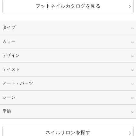
フットネイルカタログを見る
タイプ
指定なし
カラー
ジェル
スカルプ
マニキュア
指定なし
デザイン
ピンク
ネイルチップ
ベージュ
ホワイト
指定なし
テイスト
フレンチ
レッド
ブルー
その他フレンチ
マーブル
指定なし
アート・パーツ
ゴージャス
パープル
オレンジ
カラーグラデーション
ラメグラデーション
シンプル
ガーリー
指定なし
シーン
ストーン
イエロー
ゴールド
ハート
リボン
カジュアル
押し花
ホログラム
指定なし
季節
和装
シルバー
グリーン
レース
ドット
パール
メタルパーツ
オフィス
パーティ
指定なし
春
ネイルサロンを探す
ブラック
ブラウン
ボーダー
アニマル
エアブラシ
3D