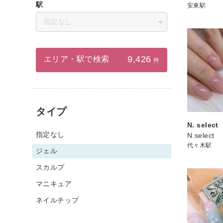
駅
安東駅
指定なし
9,426
エリア・駅で検索
件
タイプ
N. select
指定なし
N.select
代々木駅
ジェル
スカルプ
マニキュア
ネイルチップ