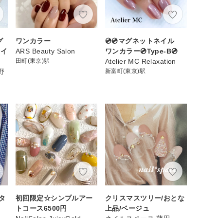
グ
ワンカラー
💿💿マグネットネイル
ネイ
ARS Beauty Salon
ワンカラー💿Type-B💿
田町(東京)駅
Atelier MC Relaxation
上野
新富町(東京)駅
タ
初回限定☆シンプルアー
クリスマスツリー/おとな
トコース6500円
上品/ベージュ