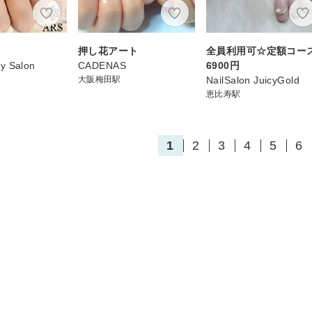
ー
押し花アート
全員利用可☆定額コー
y Salon
CADENAS
6900円
大阪梅田駅
NailSalon JuicyGold
恵比寿駅
1
2
3
4
5
6