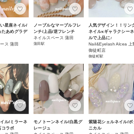
い星座ネイル/
ノーブルなマーブルフレ
人気デザイン！！リン
わたあめグラデ
ンチ/上品/逆フレンチ
ネイルxギャラクシー
ネイルスペース 蒲田
ルで上品に♪
ース 蒲田
蒲田駅
Nail&Eyelash Alcea 
御徒町店
御徒町駅
イル/ミラーネ
モノトーンネイル/白黒グ
紫陽花シェルネイル/ボ
石コラボ
レージュ
ニカル