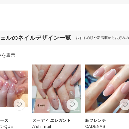
ジェルのネイルデザイン一覧
おすすめ順や新着順からお好み
件を表示
コース
ヌーディ エレガント
細フレンチ
ンQUE
A'ulii -nail-
CADENAS