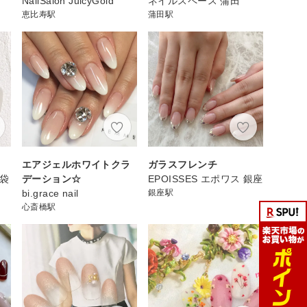
NailSalon JuicyGold
ネイルスペース 蒲田
恵比寿駅
蒲田駅
エアジェルホワイトクラ
ガラスフレンチ
池袋
デーション☆
EPOISSES エポワス 銀座
bi.grace nail
銀座駅
心斎橋駅