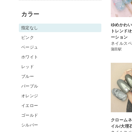
カラー
ゆめかわい
指定なし
トレンド/
ーション
ピンク
ネイルスペ
ベージュ
蒲田駅
ホワイト
レッド
ブルー
パープル
オレンジ
イエロー
ゴールド
クロームネ
シルバー
イル/大理