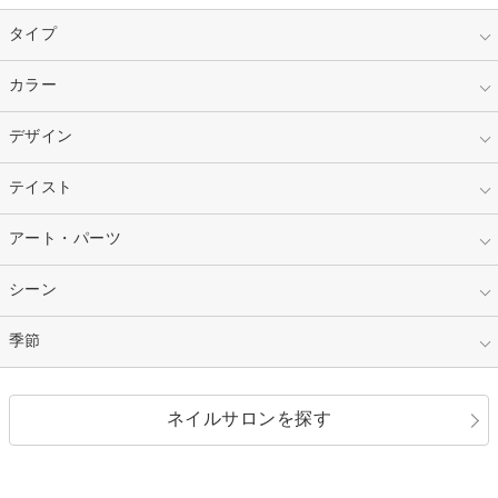
タイプ
指定なし
カラー
ジェル
スカルプ
マニキュア
指定なし
デザイン
ピンク
ネイルチップ
ベージュ
ホワイト
指定なし
テイスト
フレンチ
レッド
ブルー
その他フレンチ
マーブル
指定なし
アート・パーツ
ゴージャス
パープル
オレンジ
カラーグラデーション
ラメグラデーション
シンプル
ガーリー
指定なし
シーン
ストーン
イエロー
ゴールド
ハート
リボン
カジュアル
押し花
ホログラム
指定なし
季節
和装
シルバー
グリーン
レース
ドット
パール
メタルパーツ
オフィス
パーティ
指定なし
春
ネイルサロンを探す
ブラック
ブラウン
ボーダー
アニマル
エアブラシ
3D
ブライダル
夏
秋
グレー
クリア
フラワー
プッチ
ネイルシール
その他(アート・パーツ)
冬